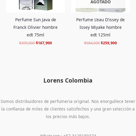
AGOTADO
Perfume L’eau D’issey de
Perfume Sun Java de
Issey Miyake hombre
Franck Olivier hombre
edt 125ml
edt 75ml
$
584,000
$
259,900
$
399,000
$
167,900
Lorens Colombia
Somos distribuidores de perfumeria original. Nos enorgullece tener
la confianza de miles de clientes satisfechos y una gran selección a
los precios más bajos.
Whatsapp : +57 3125180374