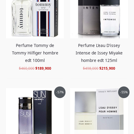
$460,000.
$189,900.
$498,000.
$215,900.
Perfume Tommy de
Perfume L’eau D’issey
Tommy Hilfiger hombre
Intense de Issey Miyake
edt 100ml
hombre edt 125ml
$
460,000
$
189,900
$
498,000
$
215,900
El
El
El
El
-57%
-55%
precio
precio
precio
precio
original
actual
original
actual
era:
es:
era:
es:
$399,000.
$167,900.
$584,000.
$259,900.