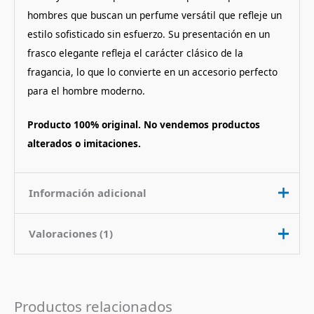
hombres que buscan un perfume versátil que refleje un
estilo sofisticado sin esfuerzo. Su presentación en un
frasco elegante refleja el carácter clásico de la
fragancia, lo que lo convierte en un accesorio perfecto
para el hombre moderno.
Producto 100% original. No vendemos productos
alterados o imitaciones.
Información adicional
Valoraciones (1)
Contenido
100 ml
Nota de
Amaderado Aromatico
Fragancia
Valorado
Carlos Bustamante
con
5
de 5
29 de enero de 2019
Productos relacionados
Pais de Origen
Estados Unidos