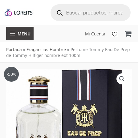
B
Ir
ú
s
q
al
u
e
d
a
contenido
d
e
p
r
o
d
u
MENU
Mi Cuenta
c
t
o
s
Portada
»
Fragancias Hombre
»
Perfume Tommy Eau De Prep
de Tommy Hilfiger hombre edt 100ml
El
El
-50%
precio
precio
original
actual
era:
es:
$342,000.
$169,900.