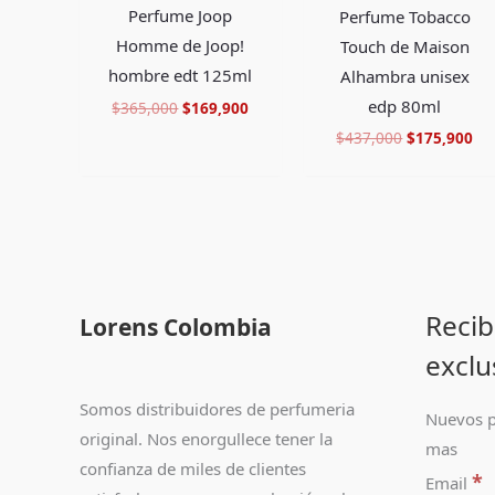
Perfume Joop
Perfume Tobacco
Homme de Joop!
Touch de Maison
hombre edt 125ml
Alhambra unisex
edp 80ml
$
365,000
$
169,900
$
437,000
$
175,900
Recib
Lorens Colombia
exclu
Somos distribuidores de perfumeria
Nuevos p
original. Nos enorgullece tener la
mas
confianza de miles de clientes
*
Email