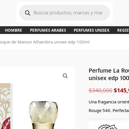
B
ú
s
q
u
e
d
a
HOMBRE
PERFUMES ARABES
PERFUMES UNISEX
REGIS
d
e
p
roque de Maison Alhambra unisex edp 100ml
r
o
d
u
c
t
o
s
Perfume La Ro
El
unisex edp 10
preci
$
340,000
$
145,
origi
Una fragancia orient
era:
Rouge 540. Perfecta
$340,