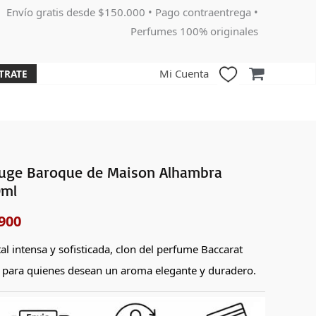
Envío gratis desde $150.000 • Pago contraentrega •
Perfumes 100% originales
Mi Cuenta
TRATE
uge Baroque de Maison Alhambra
El
0ml
o
precio
900
nal
actual
al intensa y sofisticada, clon del perfume Baccarat
es:
 para quienes desean un aroma elegante y duradero.
000.
$145,900.