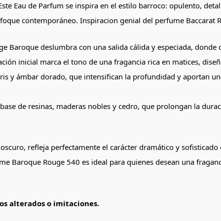
te Eau de Parfum se inspira en el estilo barroco: opulento, detal
enfoque contemporáneo. Inspiracion genial del perfume Baccarat 
uge Baroque deslumbra con una salida cálida y especiada, donde 
ción inicial marca el tono de una fragancia rica en matices, dise
ris y ámbar dorado, que intensifican la profundidad y aportan u
base de resinas, maderas nobles y cedro, que prolongan la duraci
o oscuro, refleja perfectamente el carácter dramático y sofistica
e Baroque Rouge 540 es ideal para quienes desean una fraganci
s alterados o imitaciones.