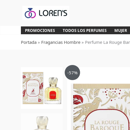
Ir
al
contenido
PROMOCIONES
TODOS LOS PERFUMES
MUJER
Portada
»
Fragancias Hombre
»
Perfume La Rouge Ba
-57%