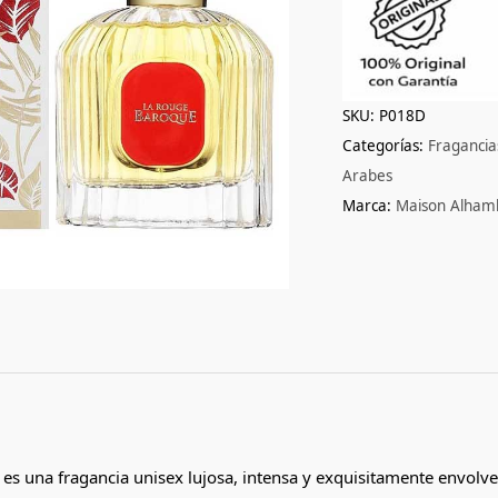
SKU:
P018D
Categorías:
Fraganci
Arabes
Marca:
Maison Alham
s una fragancia unisex lujosa, intensa y exquisitamente envolv