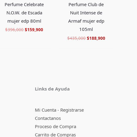
Perfume Celebrate
Perfume Club de
N.O.W. de Escada
Nuit Intense de
mujer edp 80ml
Armaf mujer edp
105ml
$
396,000
$
159,900
$
435,000
$
188,900
Facebook
Instagram
TikTok
Pinterest
X
YouTube
Links de Ayuda
Mi Cuenta - Registrarse
Contactanos
Proceso de Compra
Carrito de Compras