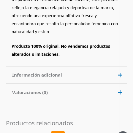
refleja la elegancia relajada y deportiva de la marca,
ofreciendo una experiencia olfativa fresca y
encantadora que resalta la personalidad femenina con
naturalidad y estilo.
Producto 100% original. No vendemos productos
alterados o imitaciones.
Información adicional
Valoraciones (0)
Contenido
100 ml
Nota de
Floral Frutado
No hay valoraciones aún.
Fragancia
Productos relacionados
Pais de Origen
Francia
Sé el primero en valorar “Perfume