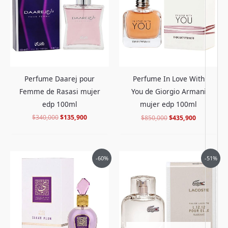
$340,000.
$135,900.
$850,000.
$435,900.
Perfume Daarej pour
Perfume In Love With
Femme de Rasasi mujer
You de Giorgio Armani
edp 100ml
mujer edp 100ml
$
340,000
$
135,900
$
850,000
$
435,900
El
El
El
El
-60%
-51%
precio
precio
precio
precio
original
actual
original
actual
era:
es:
era:
es:
$450,000.
$179,900.
$455,000.
$218,900.