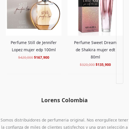
$420,000.
$167,900.
$320,000.
$135,900.
Perfume Still de Jennifer
Perfume Sweet Dream
Lopez mujer edp 100ml
de Shakira mujer edt
80ml
$
420,000
$
167,900
$
320,000
$
135,900
Lorens Colombia
Somos distribuidores de perfumeria original. Nos enorgullece tener
la confianza de miles de clientes satisfechos y una gran selección a