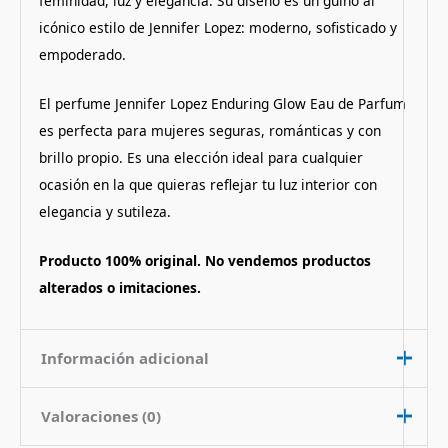
feminidad, luz y elegancia. Su diseño es un guiño al
icónico estilo de Jennifer Lopez: moderno, sofisticado y
empoderado.
El perfume Jennifer Lopez Enduring Glow Eau de Parfum
es perfecta para mujeres seguras, románticas y con
brillo propio. Es una elección ideal para cualquier
ocasión en la que quieras reflejar tu luz interior con
elegancia y sutileza.
Producto 100% original. No vendemos productos
alterados o imitaciones.
Información adicional
Valoraciones (0)
Contenido
100 ml