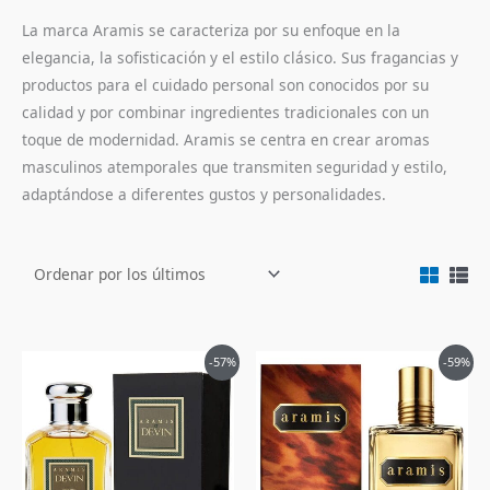
La marca Aramis se caracteriza por su enfoque en la
elegancia, la sofisticación y el estilo clásico. Sus fragancias y
productos para el cuidado personal son conocidos por su
calidad y por combinar ingredientes tradicionales con un
toque de modernidad. Aramis se centra en crear aromas
masculinos atemporales que transmiten seguridad y estilo,
adaptándose a diferentes gustos y personalidades.
El
El
El
El
-57%
-59%
precio
precio
precio
precio
original
actual
original
actual
era:
es:
era:
es:
$398,000.
$169,900.
$440,000.
$178,900.