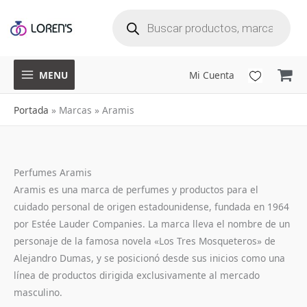
B
Ir
ú
s
q
al
u
e
d
a
contenido
d
e
p
r
o
d
u
MENU
Mi Cuenta
c
t
o
s
Portada
»
Marcas
»
Aramis
Perfumes Aramis
Aramis es una marca de perfumes y productos para el
cuidado personal de origen estadounidense, fundada en 1964
por Estée Lauder Companies. La marca lleva el nombre de un
personaje de la famosa novela «Los Tres Mosqueteros» de
Alejandro Dumas, y se posicionó desde sus inicios como una
línea de productos dirigida exclusivamente al mercado
masculino.