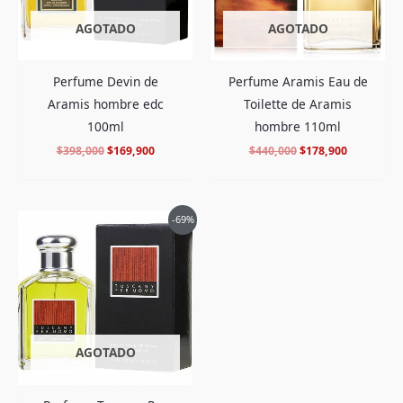
AGOTADO
AGOTADO
Perfume Aramis Eau de
Perfume Devin de
Toilette de Aramis
Aramis hombre edc
hombre 110ml
100ml
$
440,000
$
178,900
$
398,000
$
169,900
El
El
-69%
precio
precio
original
actual
era:
es:
$495,000.
$149,900.
AGOTADO