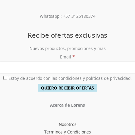
8
,
r
$
0
3
9
a
2
0
0
0
:
4
Whatsapp : +57 3125180374
.
,
0
$
8
0
.
5
,
0
4
9
Recibe ofertas exclusivas
0
5
0
.
,
0
Nuevos productos, promociones y mas
0
.
0
*
Email
0
.
Estoy de acuerdo con las condiciones y políticas de privacidad.
Acerca de Lorens
Nosotros
Terminos y Condiciones