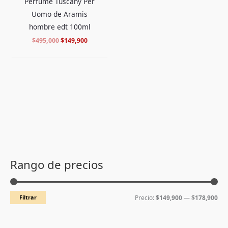
Perfume Tuscany Per
Uomo de Aramis
hombre edt 100ml
$
495,000
$
149,900
P
P
r
r
Rango de precios
e
e
c
c
Filtrar
Precio:
$149,900
—
$178,900
i
i
o
o