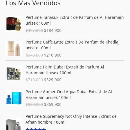
m
m
Los Mas Vendidos
í
á
E
E
n
x
Perfume Tanasuk Extrait de Parfum de Al Haramain
l
l
unisex 100ml
i
i
p
p
$
467,000
$
184,900
r
r
m
m
e
e
E
E
o
o
Perfume Caffe Latte Extrait De Parfum de Khadlaj
c
c
l
l
unisex 100ml
i
i
p
p
$
548,000
$
216,900
o
o
r
r
o
a
e
e
E
E
Perfume Palm Dubai Extrait de Parfum Al
r
c
c
c
l
l
Haramain Unisex 100ml
i
t
i
i
p
p
g
u
$
710,000
$
329,900
o
o
r
r
i
a
o
a
e
e
E
E
n
l
Perfume Amber Oud Aqua Dubai Extrait de Al
r
c
c
c
l
l
a
e
Haramain unisex 100ml
i
t
i
i
p
p
l
s
g
u
$
830,000
$
369,900
o
o
r
r
e
:
i
a
o
a
e
e
r
$
E
E
n
l
Perfume Supremacy Not Only Intense Extrait de
r
c
c
c
a
1
l
l
a
e
Afnan hombre 100ml
i
t
i
i
:
8
p
p
l
s
g
u
o
o