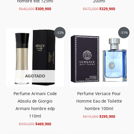
hombre edt 125ml
200ml
$
640,000
$
309,900
$
672,000
$
329,900
El
El
El
El
-52%
-51%
precio
precio
precio
precio
original
actual
original
actual
era:
es:
era:
es:
$999,000.
$469,900.
$615,000.
$295,900.
AGOTADO
Perfume Armani Code
Perfume Versace Pour
Absolu de Giorgio
Homme Eau de Toilette
Armani hombre edp
hombre 100ml
110ml
$
615,000
$
295,900
$
999,000
$
469,900