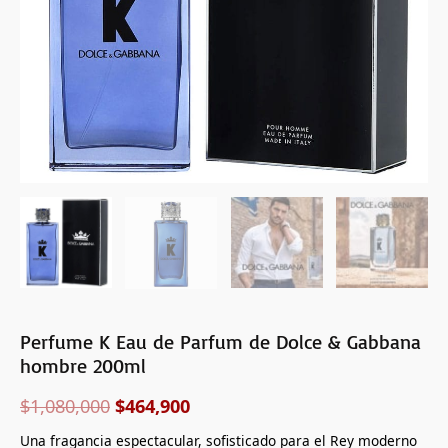
hombre
200ml
cantidad
Perfume K Eau de Parfum de Dolce & Gabbana
hombre 200ml
$
1,080,000
$
464,900
Una fragancia espectacular, sofisticado para el Rey moderno