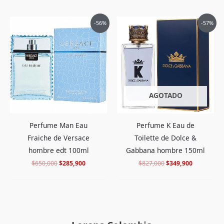
El
El
El
El
-56%
-57%
precio
precio
precio
precio
original
actual
original
actual
era:
es:
era:
es:
$650,000.
$285,900.
$827,000.
$349,900.
AGOTADO
Perfume Man Eau
Perfume K Eau de
Fraiche de Versace
Toilette de Dolce &
hombre edt 100ml
Gabbana hombre 150ml
$
650,000
$
285,900
$
827,000
$
349,900