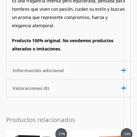
Es una fragancia intensa pero equilibrada, pensada para
hombres que viven con pasión, cuidan su estilo y buscan
un aroma que represente compromiso, fuerza y
elegancia atemporal.
Producto 100% original. No vendemos productos
alterados o imitaciones.
Información adicional
Valoraciones (0)
Contenido
100 ml
Nota de
Amaderado Picante
No hay valoraciones aún.
Fragancia
Productos relacionados
Pais de Origen
Italia
Sé el primero en valorar “Perfume
Tipo de Perfume
Eau de Parfum (edp)
El
El
El
El
Dolce & Gabbana Devotion hombre
-57%
-54%
precio
precio
precio
precio