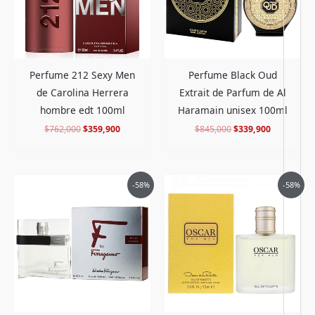
Perfume 212 Sexy Men
Perfume Black Oud
de Carolina Herrera
Extrait de Parfum de Al
hombre edt 100ml
Haramain unisex 100ml
$
762,000
$
359,900
$
845,000
$
339,900
El
El
El
El
-58%
-58%
precio
precio
precio
precio
original
actual
original
actual
era:
es:
era:
es:
$470,000.
$192,900.
$398,000.
$166,900.