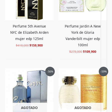
Perfume 5th Avenue
Perfume Jardin A New
NYC de Elizabeth Arden
York de Gloria
mujer edp 125ml
Vanderbilt mujer edp
100ml
$
418,000
$
159,900
$
278,000
$
109,900
El
El
El
El
-56%
-59%
precio
precio
precio
precio
original
actual
original
actual
era:
es:
era:
es:
$425,000.
$182,900.
$398,000.
$159,900.
AGOTADO
AGOTADO