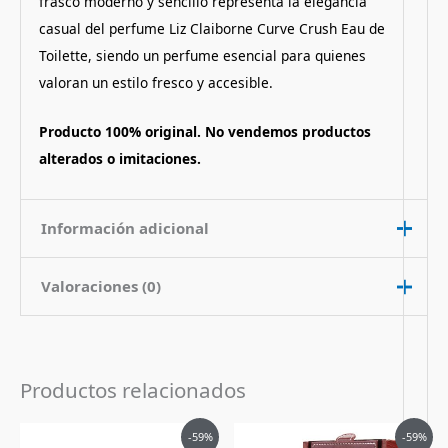
frasco moderno y sencillo representa la elegancia
casual del perfume Liz Claiborne Curve Crush Eau de
Toilette, siendo un perfume esencial para quienes
valoran un estilo fresco y accesible.
Producto 100% original. No vendemos productos
alterados o imitaciones.
Información adicional
Valoraciones (0)
Contenido
100 ml
Nota de
Citrico Floral Frutado
No hay valoraciones aún.
Fragancia
Productos relacionados
Pais de Origen
Estados Unidos
Sé el primero en valorar “Perfume
Tipo de Perfume
Eau de Toilette (edt)
El
El
El
El
Curve Crush de Liz Claiborne mujer
-59%
-59%
precio
precio
precio
precio