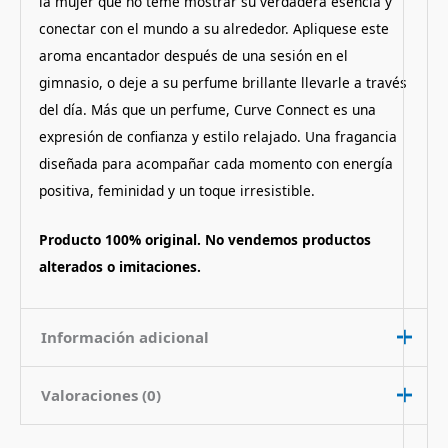
la mujer que no teme mostrar su verdadera esencia y
conectar con el mundo a su alrededor. Apliquese este
aroma encantador después de una sesión en el
gimnasio, o deje a su perfume brillante llevarle a través
del día. Más que un perfume, Curve Connect es una
expresión de confianza y estilo relajado. Una fragancia
diseñada para acompañar cada momento con energía
positiva, feminidad y un toque irresistible.
Producto 100% original. No vendemos productos
alterados o imitaciones.
Información adicional
Valoraciones (0)
Contenido
100 ml
Nota de
Amaderado Frutado Picante