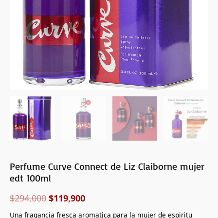
cantidad
Perfume Curve Connect de Liz Claiborne mujer
edt 100ml
$
294,000
$
119,900
Una fragancia fresca aromatica para la mujer de espiritu