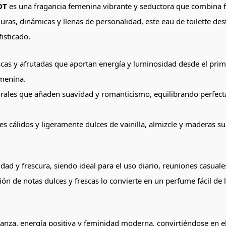
DT
es una fragancia femenina vibrante y seductora que combina f
as, dinámicas y llenas de personalidad, este eau de toilette des
isticado.
cas y afrutadas que aportan energía y luminosidad desde el primer
emenina.
orales que añaden suavidad y romanticismo, equilibrando perfect
es cálidos y ligeramente dulces de vainilla, almizcle y maderas s
ilidad y frescura, siendo ideal para el uso diario, reuniones cas
 de notas dulces y frescas lo convierte en un perfume fácil de l
anza, energía positiva y feminidad moderna, convirtiéndose en e