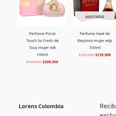
AGOTADO
Perfume Floral
Perfume Heat de
Touch So Fresh de
Beyonce mujer edp
Tous mujer edt
100ml
100ml
$
290,000
$
139,900
$
496,000
$
208,900
Recib
Lorens Colombia
exclu