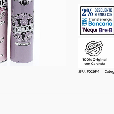
cantidad
SKU:
P026F-1
Categ