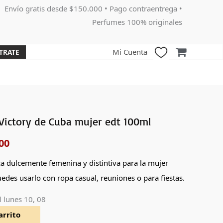
Envío gratis desde $150.000 • Pago contraentrega •
Perfumes 100% originales
Mi Cuenta
TRATE
Victory de Cuba mujer edt 100ml
El
00
o
precio
nal
actual
ca dulcemente femenina y distintiva para la mujer
uedes usarlo con ropa casual, reuniones o para fiestas.
es:
l
lunes 10, 08
000.
$79,900.
arrito