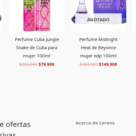
AGOTADO
Perfume Cuba Jungle
Perfume Midnight
Snake de Cuba para
Heat de Beyonce
mujer 100ml
mujer edp 100ml
$
234,000
$
79,900
$
384,000
$
149,900
e ofertas
Acerca de Lorens
sivas