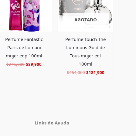
AGOTADO
Perfume Fantastic
Perfume Touch The
Paris de Lomani
Luminous Gold de
mujer edp 100ml
Tous mujer edt
100ml
$
245,000
$
89,900
$
464,000
$
181,900
Facebook
Instagram
TikTok
Pinterest
X
YouTube
Links de Ayuda