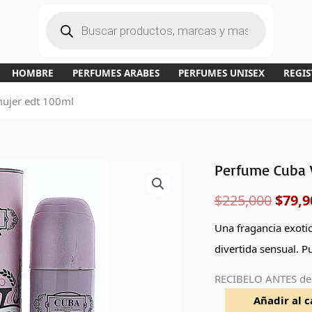
B
ú
s
q
u
e
d
a
HOMBRE
PERFUMES ARABES
PERFUMES UNISEX
REGIS
d
e
p
mujer edt 100ml
r
o
d
u
c
t
o
s
Perfume Cuba 
Perfume
El
Cuba
$
225,000
$
79,9
preci
Victory
de
origi
Una fragancia exoti
Cuba
divertida sensual. P
era:
mujer
RECIBELO ANTES de
edt
$225,
Añadir al c
100ml