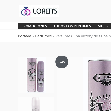
Ir
al
contenido
PROMOCIONES
TODOS LOS PERFUMES
MUJER
Portada
»
Perfumes
»
Perfume Cuba Victory de Cuba 
-64%