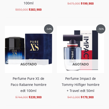
100ml
$
475,000
$
199,900
$
850,000
$
383,900
El
El
El
El
-54%
-56%
precio
precio
precio
precio
original
actual
original
actual
era:
es:
era:
es:
$744,000.
$339,900.
$412,000.
$179,900.
AGOTADO
AGOTADO
Perfume Pure XS de
Perfume Impact de
Paco Rabanne hombre
Tommy Hilfiger hombre
edt 100ml
+ Travel edt 50ml
$
744,000
$
339,900
$
412,000
$
179,900