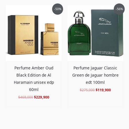
El
El
El
El
-50%
-56%
precio
precio
precio
precio
original
actual
original
actual
era:
es:
era:
es:
$468,000.
$229,900.
$275,000.
$119,900.
Perfume Jaguar Classic
Perfume Amber Oud
Green de Jaguar hombre
Black Edition de Al
edt 100ml
Haramain unisex edp
60ml
$
275,000
$
119,900
$
468,000
$
229,900