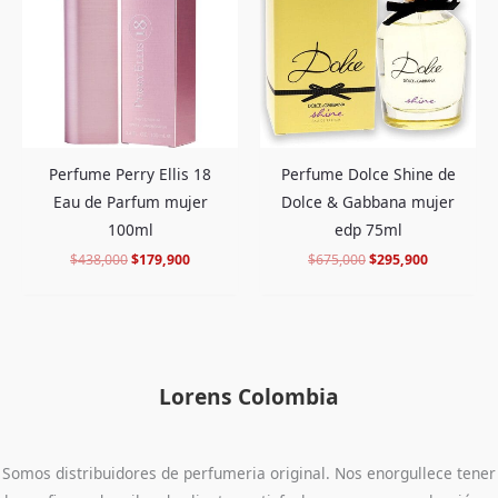
$438,000.
$179,900.
$675,000.
$295,900.
Perfume Perry Ellis 18
Perfume Dolce Shine de
Eau de Parfum mujer
Dolce & Gabbana mujer
100ml
edp 75ml
$
438,000
$
179,900
$
675,000
$
295,900
Lorens Colombia
Somos distribuidores de perfumeria original. Nos enorgullece tener