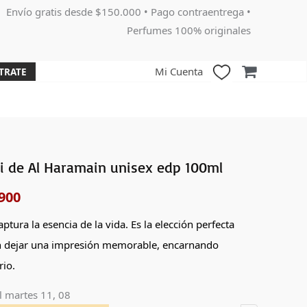
Envío gratis desde $150.000 • Pago contraentrega •
Perfumes 100% originales
Mi Cuenta
TRATE
i de Al Haramain unisex edp 100ml
El
900
o
precio
nal
actual
ptura la esencia de la vida. Es la elección perfecta
n dejar una impresión memorable, encarnando
es:
rio.
000.
$377,900.
l
martes 11, 08