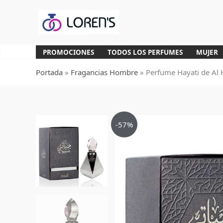
Ir
al
contenido
PROMOCIONES
TODOS LOS PERFUMES
MUJER
Portada
»
Fragancias Hombre
»
Perfume Hayati de Al
-57%