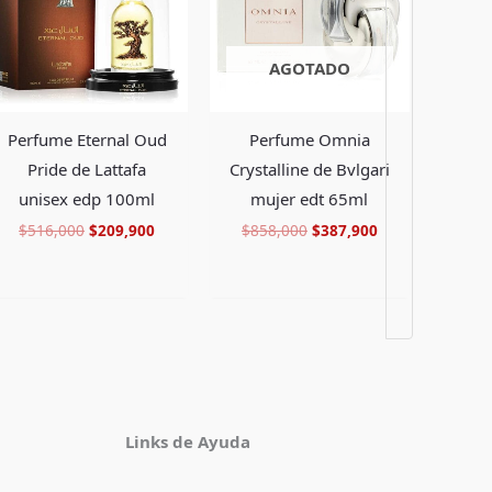
AGOTADO
Perfume Eternal Oud
Perfume Omnia
Pride de Lattafa
Crystalline de Bvlgari
unisex edp 100ml
mujer edt 65ml
$
516,000
$
209,900
$
858,000
$
387,900
Facebook
Instagram
TikTok
Pinterest
X
YouTube
Links de Ayuda