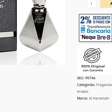
cantidad
SKU:
P074A
Categorías:
Fraganci
Arabes
Marca:
Al Haramain