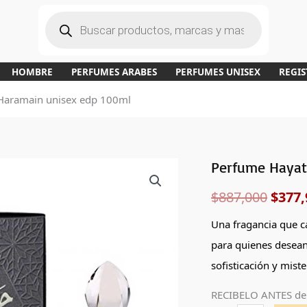
B
ú
s
q
u
e
d
a
HOMBRE
PERFUMES ARABES
PERFUMES UNISEX
REGIS
d
e
p
 Haramain unisex edp 100ml
r
o
d
u
c
t
o
s
Perfume Hayat
Perfume
El
Hayati
$
887,000
$
377,
preci
de
Al
origi
Una fragancia que ca
Haramain
para quienes desea
era:
unisex
sofisticación y miste
edp
$887,
RECIBELO ANTES de
100ml