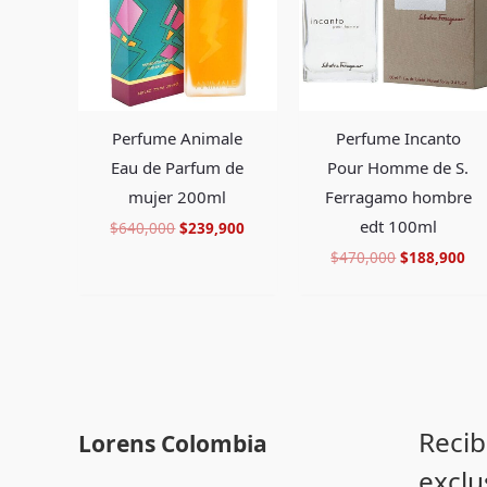
Perfume Animale
Perfume Incanto
Eau de Parfum de
Pour Homme de S.
mujer 200ml
Ferragamo hombre
edt 100ml
$
640,000
$
239,900
$
470,000
$
188,900
Recib
Lorens Colombia
exclu