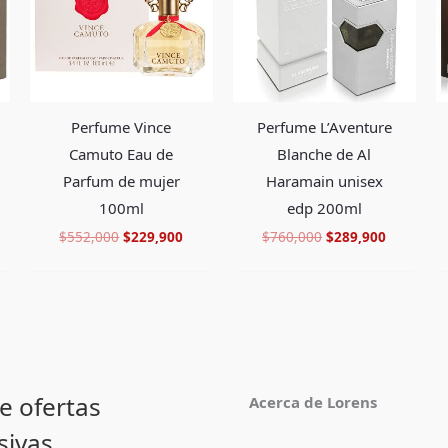
Perfume Vince
Perfume L’Aventure
Camuto Eau de
Blanche de Al
Parfum de mujer
Haramain unisex
100ml
edp 200ml
$
552,000
$
229,900
$
760,000
$
289,900
e ofertas
Acerca de Lorens
sivas