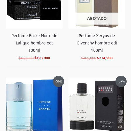
AGOTADO
Perfume Encre Noire de
Perfume Xeryus de
Lalique hombre edt
Givenchy hombre edt
100ml
100ml
$
480,000
$
193,900
$
465,000
$
234,900
El
El
El
El
-56%
-57%
precio
precio
precio
precio
original
actual
original
actual
era:
es:
era:
es:
$390,000.
$169,900.
$378,000.
$158,900.