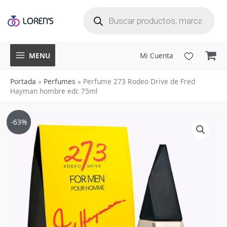
B
Ir
ú
s
q
al
u
e
d
a
contenido
d
e
p
r
o
d
u
MENU
Mi Cuenta
c
t
o
s
Portada
»
Perfumes
»
Perfume 273 Rodeo Drive de Fred
Hayman hombre edc 75ml
El
El
-63%
precio
precio
original
actual
era:
es:
$335,000.
$123,900.