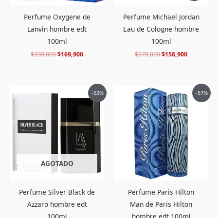
Perfume Oxygene de
Perfume Michael Jordan
Lanvin hombre edt
Eau de Cologne hombre
100ml
100ml
$
390,000
$
169,900
$
378,000
$
158,900
El
El
El
El
-52%
-57%
precio
precio
precio
precio
original
actual
original
actual
era:
es:
era:
es:
$410,000.
$195,900.
$388,000.
$165,900.
AGOTADO
Perfume Silver Black de
Perfume Paris Hilton
Azzaro hombre edt
Man de Paris Hilton
100ml
hombre edt 100ml