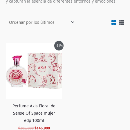
y capturan la esencia de diferentes entornos y emociones.
El
El
-61%
precio
precio
original
actual
era:
es:
$385,000.
$146,900.
Perfume Axis Floral de
Sense Of Space mujer
edp 100ml
$
385,000
$
146,900