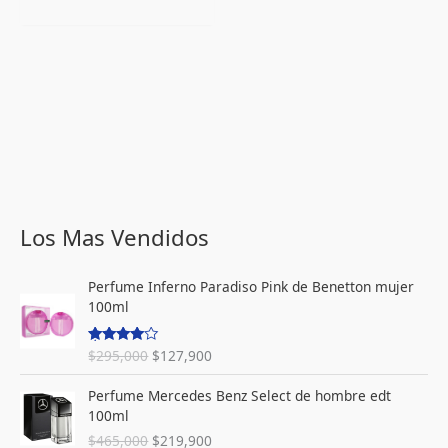
Los Mas Vendidos
E
E
Perfume Inferno Paradiso Pink de Benetton mujer
l
l
100ml
p
p
r
r
$
295,000
$
127,900
Valorado
e
e
con
4.00
c
c
de 5
E
E
Perfume Mercedes Benz Select de hombre edt
i
i
l
l
100ml
o
o
p
p
o
a
$
465,000
$
219,900
r
r