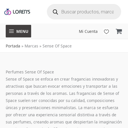
B
Ir
ú
s
q
al
u
e
d
a
contenido
d
e
p
r
o
d
u
MENU
Mi Cuenta
c
t
o
s
Portada
»
Marcas
»
Sense Of Space
Perfumes Sense Of Space
Sense of Space se enfoca en crear fragancias innovadoras y
atractivas que buscan evocar emociones y transportar a las
personas a través de los aromas. Las fragancias de Sense of
Space suelen ser conocidas por su calidad, composiciones
únicas y presentaciones minimalistas. La marca se esfuerza
por ofrecer una experiencia sensorial distintiva a través de
sus perfumes, creando aromas que despiertan la imaginación