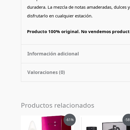
duradera. La mezcla de notas amaderadas, dulces y 
disfrutarlo en cualquier estación.
Producto 100% original. No vendemos producto
Información adicional
Valoraciones (0)
Contenido
100 ml
Nota de
Amaderado Dulce Picante
No hay valoraciones aún.
Fragancia
Productos relacionados
Pais de Origen
Emiratos Arabes Unidos
Sé el primero en valorar “Perfume
Tipo de Perfume
Eau de Parfum (edp)
El
El
El
El
-61%
-5
Debes
acceder
para publicar una valoración.
precio
precio
precio
pr
original
actual
original
ac