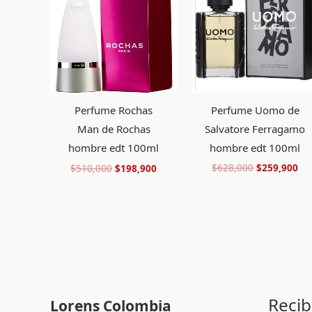
era:
es:
era:
es:
$510,000.
$198,900.
$628,000.
$2
Perfume Uomo de
Perfume Rochas
Salvatore Ferragamo
Man de Rochas
hombre edt 100ml
hombre edt 100ml
$
628,000
$
259,900
$
510,000
$
198,900
Recib
Lorens Colombia