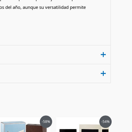
os del año, aunque su versatilidad permite
0ml”
El
El
El
El
-58%
-54%
precio
precio
precio
precio
original
actual
original
actual