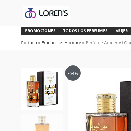
Ir
al
contenido
PROMOCIONES
TODOS LOS PERFUMES
MUJER
Portada
»
Fragancias Hombre
»
Perfume Ameer Al Oud
-64%