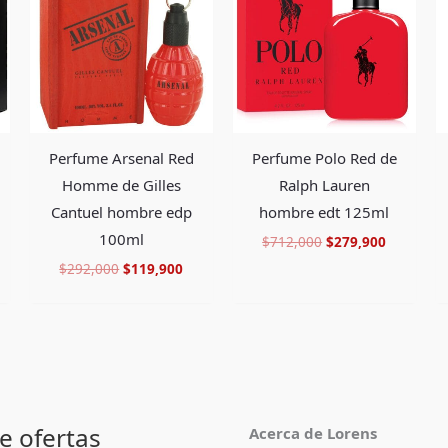
era:
es:
era:
es:
59,900.
$292,000.
$119,900.
$712,000.
$279,900
Perfume Arsenal Red
Perfume Polo Red de
Homme de Gilles
Ralph Lauren
Cantuel hombre edp
hombre edt 125ml
100ml
$
712,000
$
279,900
$
292,000
$
119,900
e ofertas
Acerca de Lorens