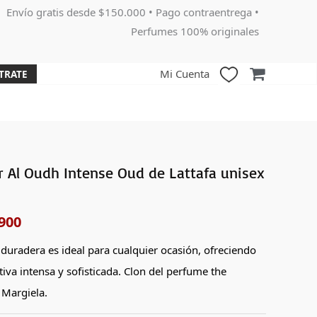
Envío gratis desde $150.000 • Pago contraentrega •
Perfumes 100% originales
Mi Cuenta
TRATE
 Al Oudh Intense Oud de Lattafa unisex
El
o
precio
900
nal
actual
y duradera es ideal para cualquier ocasión, ofreciendo
es:
tiva intensa y sofisticada. Clon del perfume the
000.
$159,900.
 Margiela.