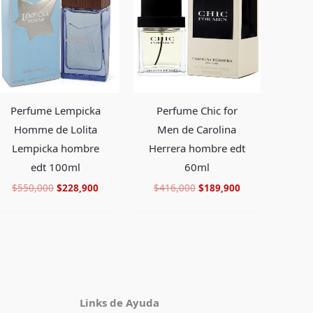
era:
es:
era:
es:
.
$550,000.
$228,900.
$416,000.
$189,900.
Perfume Lempicka
Perfume Chic for
Homme de Lolita
Men de Carolina
Lempicka hombre
Herrera hombre edt
edt 100ml
60ml
$
550,000
$
228,900
$
416,000
$
189,900
Facebook
Instagram
TikTok
Pinterest
X
YouTube
Links de Ayuda