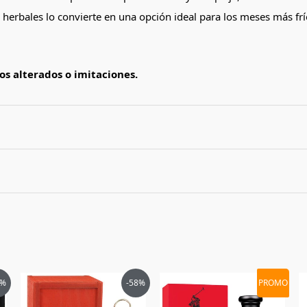
herbales lo convierte en una opción ideal para los meses más frí
s alterados o imitaciones.
 Ameer Al Oudh Intense Oud de Lattafa unisex 10
El
El
El
El
8%
-58%
PROMO
ecio
precio
precio
precio
precio
tual
original
actual
original
actual