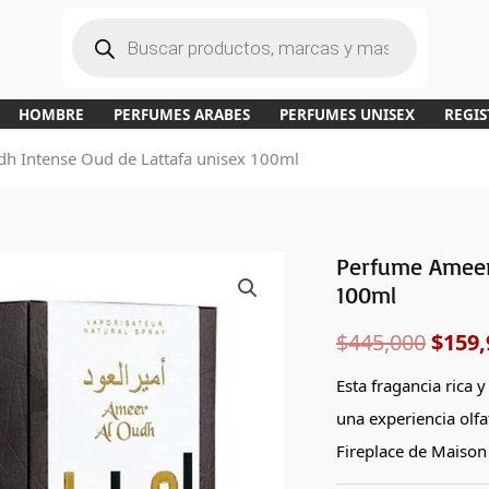
B
ú
s
q
u
e
d
a
HOMBRE
PERFUMES ARABES
PERFUMES UNISEX
REGIS
d
e
p
h Intense Oud de Lattafa unisex 100ml
r
o
d
u
c
t
o
s
Perfume Ameer
El
100ml
preci
$
445,000
$
159,
origi
Esta fragancia rica 
era:
una experiencia olfa
$445,
Fireplace de Maison