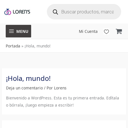
B
Ir
ú
s
q
al
u
e
d
a
contenido
d
e
p
r
o
d
u
MENU
Mi Cuenta
c
t
o
s
Portada
»
¡Hola, mundo!
¡Hola, mundo!
Deja un comentario
/ Por
Lorens
Bienvenido a WordPress. Esta es tu primera entrada. Edítala
o bórrala, ¡luego empieza a escribir!