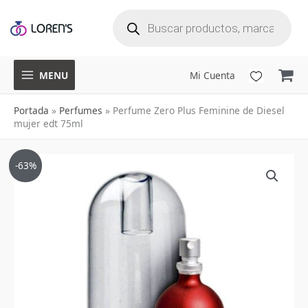
B
Ir
ú
s
q
al
u
e
d
a
contenido
d
e
p
r
o
d
u
MENU
Mi Cuenta
c
t
o
s
Portada
»
Perfumes
»
Perfume Zero Plus Feminine de Diesel
mujer edt 75ml
El
El
-63%
precio
precio
original
actual
era:
es:
$245,000.
$89,900.