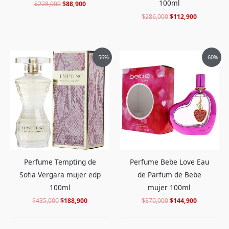
100ml
$
228,000
$
88,900
$
286,000
$
112,900
El
El
El
El
-56%
-60%
precio
precio
precio
precio
original
actual
original
actual
era:
es:
era:
es:
$435,000.
$188,900.
$370,000.
$144,900.
Perfume Tempting de
Perfume Bebe Love Eau
Sofia Vergara mujer edp
de Parfum de Bebe
100ml
mujer 100ml
$
435,000
$
188,900
$
370,000
$
144,900