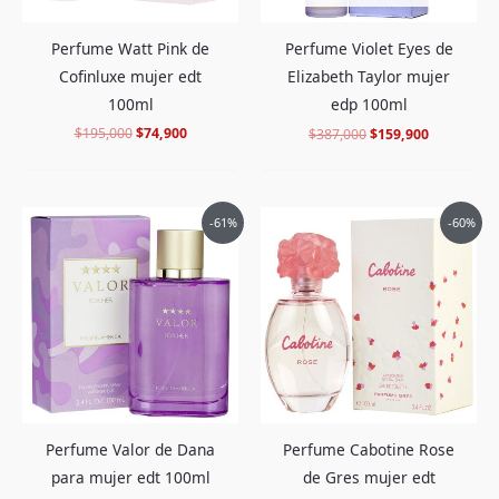
Perfume Watt Pink de
Perfume Violet Eyes de
Cofinluxe mujer edt
Elizabeth Taylor mujer
100ml
edp 100ml
$
195,000
$
74,900
$
387,000
$
159,900
El
El
El
El
-61%
-60%
precio
precio
precio
precio
original
actual
original
actual
era:
es:
era:
es:
$228,000.
$88,900.
$286,000.
$112,900.
Perfume Valor de Dana
Perfume Cabotine Rose
para mujer edt 100ml
de Gres mujer edt