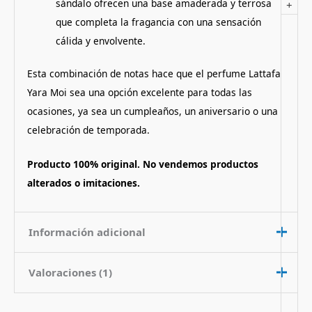
sándalo ofrecen una base amaderada y terrosa
+
que completa la fragancia con una sensación
cálida y envolvente.
Esta combinación de notas hace que el perfume Lattafa
Yara Moi sea una opción excelente para todas las
ocasiones, ya sea un cumpleaños, un aniversario o una
celebración de temporada.
Producto 100% original. No vendemos productos
alterados o imitaciones.
Información adicional
Valoraciones (1)
Contenido
100 ml
Nota de
Dulce Floral Aromatico