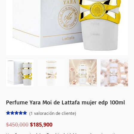
Perfume Yara Moi de Lattafa mujer edp 100ml
(
1
valoración de cliente)
Valorado
1
con
5.00
de
$
450,000
$
185,900
5 en base
a
valoración