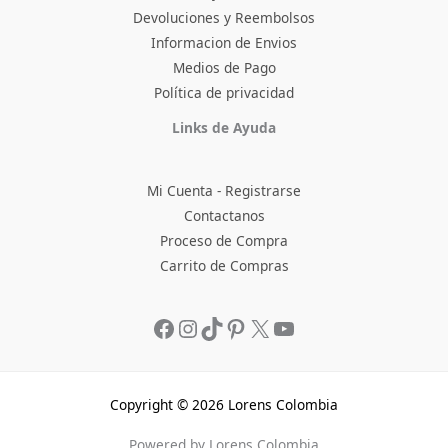
Devoluciones y Reembolsos
Informacion de Envios
Medios de Pago
Política de privacidad
Facebook
Instagram
TikTok
Pinterest
X
YouTube
Links de Ayuda
Mi Cuenta - Registrarse
Contactanos
Proceso de Compra
Carrito de Compras
Copyright © 2026 Lorens Colombia
Powered by Lorens Colombia