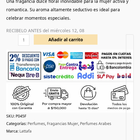
Una fragancia dulce floral inolvidable para la mujer activa y
de un
cliente
romantica. Su aroma altamente seductivo es ideal para
celebrar momentos especiales.
RECIBELO ANTES del
miércoles 12, 08
Añadir al carrito
SKU:
P045F
Categorías:
Perfumes
,
Fragancias Mujer
,
Perfumes Arabes
Marca:
Lattafa