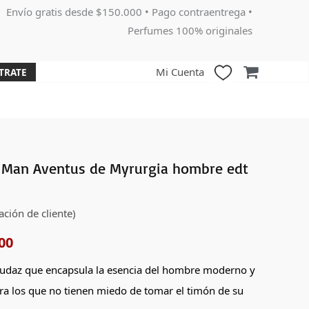
Envío gratis desde $150.000 • Pago contraentrega •
Perfumes 100% originales
Mi Cuenta
TRATE
 Man Aventus de Myrurgia hombre edt
El
o
precio
ación de cliente)
nal
actual
00
es:
audaz que encapsula la esencia del hombre moderno y
000.
$59,900.
ara los que no tienen miedo de tomar el timón de su