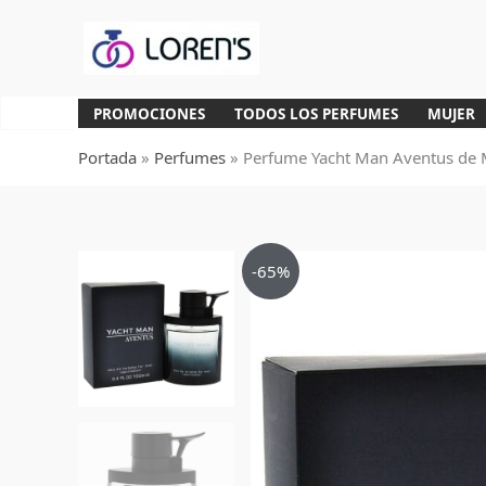
Ir
al
contenido
PROMOCIONES
TODOS LOS PERFUMES
MUJER
Portada
»
Perfumes
»
Perfume Yacht Man Aventus de 
-65%