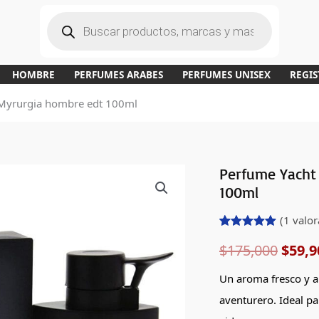
B
ú
s
q
u
e
d
a
HOMBRE
PERFUMES ARABES
PERFUMES UNISEX
REGIS
d
e
p
Myrurgia hombre edt 100ml
r
o
d
u
c
t
o
s
Perfume Yacht
Perfume
El
100ml
Yacht
preci
Man
(
1
valor
Aventus
origi
Valorado
1
$
175,000
$
59,9
con
5.00
de
de 5 en
era:
Myrurgia
base a
Un aroma fresco y 
valoración
hombre
$175,
de un
aventurero. Ideal p
cliente
edt