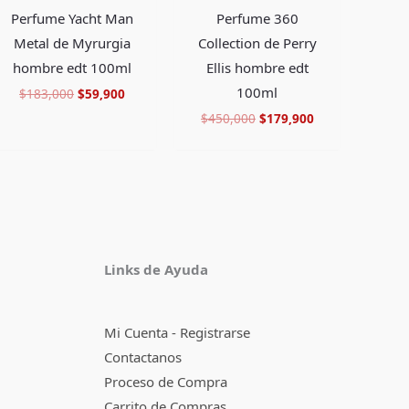
Perfume Yacht Man
Perfume 360
Metal de Myrurgia
Collection de Perry
hombre edt 100ml
Ellis hombre edt
100ml
$
183,000
$
59,900
$
450,000
$
179,900
Facebook
Instagram
TikTok
Pinterest
X
YouTube
Links de Ayuda
Mi Cuenta - Registrarse
Contactanos
Proceso de Compra
Carrito de Compras