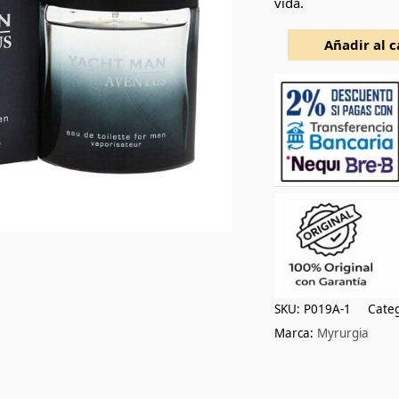
vida.
100ml
cantidad
Añadir al c
SKU:
P019A-1
Categ
Marca:
Myrurgia