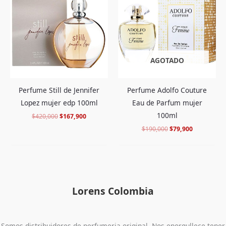
era:
es:
era:
es:
$420,000.
$167,900.
$190,000.
$79,900.
AGOTADO
Perfume Still de Jennifer
Perfume Adolfo Couture
Lopez mujer edp 100ml
Eau de Parfum mujer
100ml
$
420,000
$
167,900
$
190,000
$
79,900
Lorens Colombia
Somos distribuidores de perfumeria original. Nos enorgullece tener