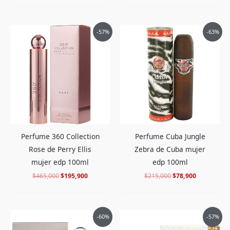
El
El
El
El
-57%
-63%
precio
precio
precio
precio
original
actual
original
actual
era:
es:
era:
es:
$465,000.
$195,900.
$215,000.
$78,900.
Perfume 360 Collection
Perfume Cuba Jungle
Rose de Perry Ellis
Zebra de Cuba mujer
mujer edp 100ml
edp 100ml
$
465,000
$
195,900
$
215,000
$
78,900
El
El
El
El
-60%
-57%
precio
precio
precio
precio
original
actual
original
actual