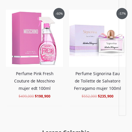
El
El
El
El
-60%
-57%
precio
precio
precio
precio
original
actual
original
actual
era:
es:
era:
es:
$499,000.
$198,900.
$552,000.
$235,900.
Perfume Pink Fresh
Perfume Signorina Eau
Couture de Moschino
de Toilette de Salvatore
mujer edt 100ml
Ferragamo mujer 100ml
$
499,000
$
198,900
$
552,000
$
235,900