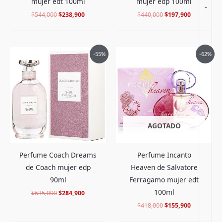
mujer edt 100ml
mujer edp 100ml
-
$
544,000
$
238,900
$
440,000
$
197,900
El
El
El
El
-55%
-62%
precio
precio
precio
precio
original
actual
original
actual
era:
es:
era:
es:
$635,000.
$284,900.
$418,000.
$155,900.
AGOTADO
Perfume Coach Dreams
Perfume Incanto
de Coach mujer edp
Heaven de Salvatore
90ml
Ferragamo mujer edt
100ml
$
635,000
$
284,900
$
418,000
$
155,900