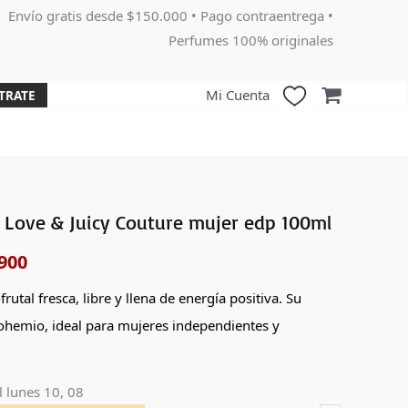
Envío gratis desde $150.000 • Pago contraentrega •
Perfumes 100% originales
Mi Cuenta
TRATE
 Love & Juicy Couture mujer edp 100ml
El
900
o
precio
nal
actual
frutal fresca, libre y llena de energía positiva. Su
ohemio, ideal para mujeres independientes y
es:
000.
$187,900.
l
lunes 10, 08