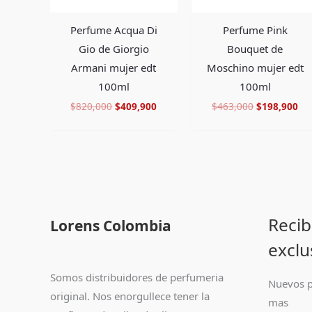
Perfume Acqua Di
Perfume Pink
Gio de Giorgio
Bouquet de
Armani mujer edt
Moschino mujer edt
100ml
100ml
$
820,000
$
409,900
$
463,000
$
198,900
Recib
Lorens Colombia
exclu
Somos distribuidores de perfumeria
Nuevos p
original. Nos enorgullece tener la
mas