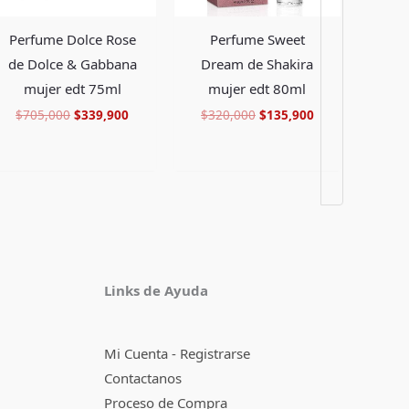
Perfume Dolce Rose
Perfume Sweet
de Dolce & Gabbana
Dream de Shakira
mujer edt 75ml
mujer edt 80ml
$
705,000
$
339,900
$
320,000
$
135,900
Facebook
Instagram
TikTok
Pinterest
X
YouTube
Links de Ayuda
Mi Cuenta - Registrarse
Contactanos
Proceso de Compra