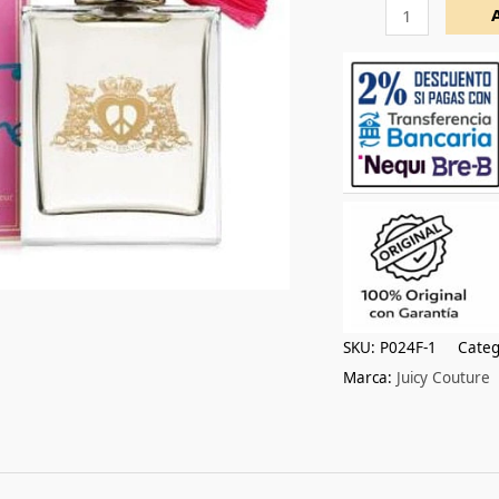
100ml
cantidad
SKU:
P024F-1
Categ
Marca:
Juicy Couture