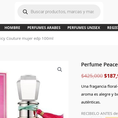
B
ú
s
q
u
e
d
a
HOMBRE
PERFUMES ARABES
PERFUMES UNISEX
REGIS
d
e
p
uicy Couture mujer edp 100ml
r
o
d
u
c
t
o
s
Perfume Peace
Perfume
El
Peace
$
425,000
$
187,
preci
Love
&
origi
Una fragancia floral-
Juicy
aroma es alegre y b
era:
Couture
auténticas.
mujer
$425,
RECIBELO ANTES de
edp