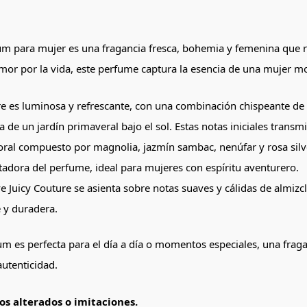
 para mujer es una fragancia fresca, bohemia y femenina que refle
l amor por la vida, este perfume captura la esencia de una mujer
ure es luminosa y refrescante, con una combinación chispeante de 
 de un jardín primaveral bajo el sol. Estas notas iniciales transmi
floral compuesto por magnolia, jazmín sambac, nenúfar y rosa si
ntadora del perfume, ideal para mujeres con espíritu aventurero.
ve Juicy Couture se asienta sobre notas suaves y cálidas de almiz
 y duradera.
 es perfecta para el día a día o momentos especiales, una fragan
autenticidad.
s alterados o imitaciones.