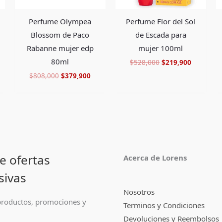
Perfume Flor del Sol
Perfume Olympea
de Escada para
Blossom de Paco
mujer 100ml
Rabanne mujer edp
80ml
$
528,000
$
219,900
$
808,000
$
379,900
e ofertas
Acerca de Lorens
sivas
Nosotros
roductos, promociones y
Terminos y Condiciones
Devoluciones y Reembolsos