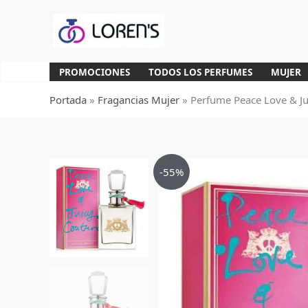
Ir
al
contenido
PROMOCIONES
TODOS LOS PERFUMES
MUJER
Portada
»
Fragancias Mujer
»
Perfume Peace Love & J
-55%