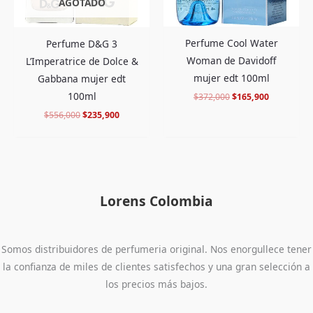
AGOTADO
Perfume Cool Water
Perfume D&G 3
Woman de Davidoff
L’Imperatrice de Dolce &
mujer edt 100ml
Gabbana mujer edt
100ml
$
372,000
$
165,900
$
556,000
$
235,900
Lorens Colombia
Somos distribuidores de perfumeria original. Nos enorgullece tener
la confianza de miles de clientes satisfechos y una gran selección a
los precios más bajos.