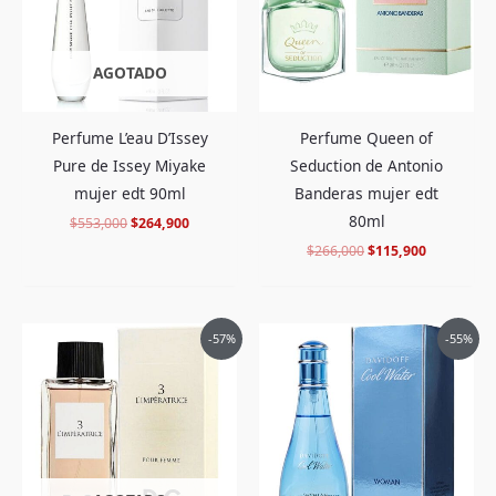
AGOTADO
Perfume L’eau D’Issey
Perfume Queen of
Pure de Issey Miyake
Seduction de Antonio
mujer edt 90ml
Banderas mujer edt
80ml
$
553,000
$
264,900
$
266,000
$
115,900
El
El
El
El
-57%
-55%
precio
precio
precio
precio
original
actual
original
actual
era:
es:
era:
es:
$556,000.
$235,900.
$372,000.
$165,900.