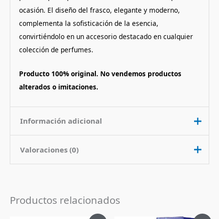
ocasión. El diseño del frasco, elegante y moderno,
complementa la sofisticación de la esencia,
convirtiéndolo en un accesorio destacado en cualquier
colección de perfumes.
Producto 100% original. No vendemos productos
alterados o imitaciones.
Información adicional
Valoraciones (0)
Contenido
100 ml
Nota de
Floral Acuatico Frutado
No hay valoraciones aún.
Fragancia
Productos relacionados
Pais de Origen
Emiratos Arabes Unidos
Sé el primero en valorar “Perfume
Tipo de Perfume
Eau de Parfum (edp)