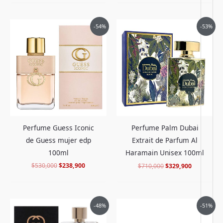
El
El
El
El
-54%
-53%
precio
precio
precio
precio
original
actual
original
actual
era:
es:
era:
es:
$530,000.
$238,900.
$710,000.
$329,900.
Perfume Guess Iconic
Perfume Palm Dubai
de Guess mujer edp
Extrait de Parfum Al
100ml
Haramain Unisex 100ml
$
530,000
$
238,900
$
710,000
$
329,900
El
El
El
El
-48%
-51%
precio
precio
precio
precio
original
actual
original
actual