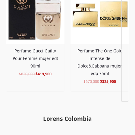
era:
es:
era:
es:
$820,000.
$419,900.
$670,000.
$325,900.
Perfume Gucci Guilty
Perfume The One Gold
Pour Femme mujer edt
Intense de
90ml
Dolce&Gabbana mujer
edp 75ml
$
820,000
$
419,900
$
670,000
$
325,900
Lorens Colombia