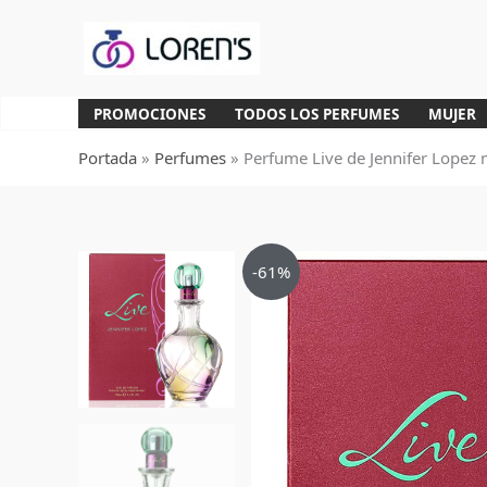
Ir
al
contenido
PROMOCIONES
TODOS LOS PERFUMES
MUJER
Portada
»
Perfumes
»
Perfume Live de Jennifer Lopez
-61%