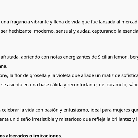
 una fragancia vibrante y llena de vida que fue lanzada al merc
ser hechizante, moderno, sensual y audaz, capturando la esencia
 afrutada, abriendo con notas energizantes de Sicilian lemon, be
ana.
eony, la flor de grosella y la violeta que añade un matiz de sofisti
e se asienta en una base cálida y reconfortante, de caramelo, sánda
 a celebrar la vida con pasión y entusiasmo, ideal para mujeres 
ta un diseño irresistible y misterioso que refleja la brillantez y 
s alterados o imitaciones.