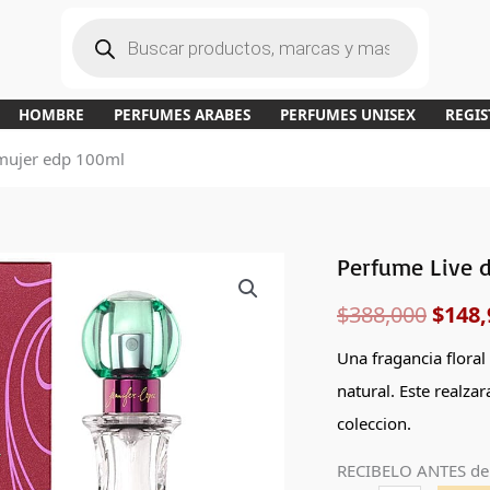
B
ú
s
q
u
e
d
a
HOMBRE
PERFUMES ARABES
PERFUMES UNISEX
REGIS
d
e
p
 mujer edp 100ml
r
o
d
u
c
t
o
s
Perfume Live d
Perfume
El
Live
$
388,000
$
148,
preci
de
Jennifer
origi
Una fragancia floral
Lopez
natural. Este realzar
era:
mujer
coleccion.
edp
$388,
RECIBELO ANTES de
100ml