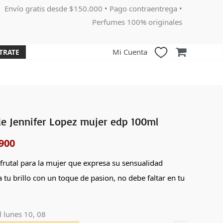
Envío gratis desde $150.000 • Pago contraentrega •
Perfumes 100% originales
Mi Cuenta
TRATE
e Jennifer Lopez mujer edp 100ml
El
900
o
precio
nal
actual
 frutal para la mujer que expresa su sensualidad
a tu brillo con un toque de pasion, no debe faltar en tu
es:
000.
$148,900.
l
lunes 10, 08