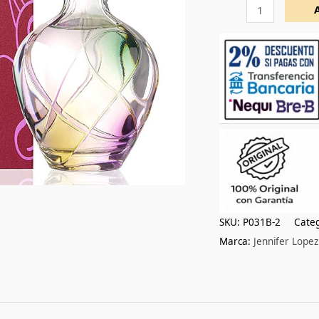
cantidad
SKU:
P031B-2
Categ
Marca:
Jennifer Lopez