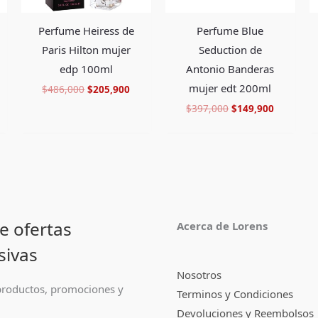
Perfume Heiress de
Perfume Blue
Paris Hilton mujer
Seduction de
edp 100ml
Antonio Banderas
mujer edt 200ml
$
486,000
$
205,900
$
397,000
$
149,900
e ofertas
Acerca de Lorens
sivas
Nosotros
roductos, promociones y
Terminos y Condiciones
Devoluciones y Reembolsos