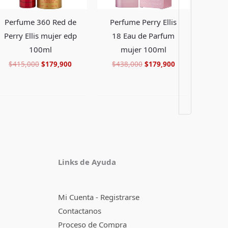
Perfume 360 Red de
Perfume Perry Ellis
Perry Ellis mujer edp
18 Eau de Parfum
100ml
mujer 100ml
$
415,000
$
179,900
$
438,000
$
179,900
Facebook
Instagram
TikTok
Pinterest
X
YouTube
Links de Ayuda
Mi Cuenta - Registrarse
Contactanos
Proceso de Compra