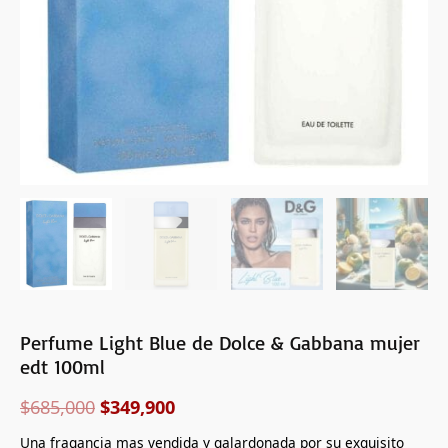
100ml
cantidad
Perfume Light Blue de Dolce & Gabbana mujer
edt 100ml
$
685,000
$
349,900
Una fragancia mas vendida y galardonada por su exquisito