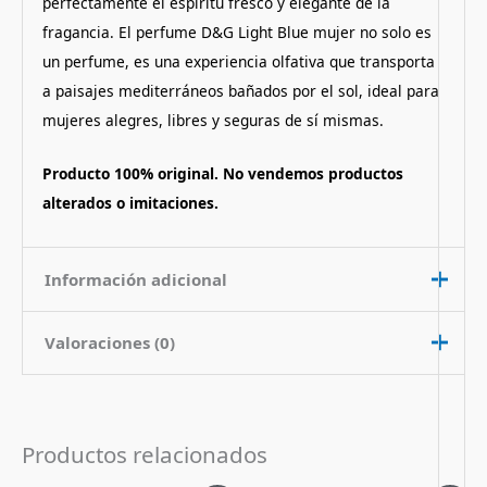
perfectamente el espíritu fresco y elegante de la
fragancia. El perfume D&G Light Blue mujer no solo es
un perfume, es una experiencia olfativa que transporta
a paisajes mediterráneos bañados por el sol, ideal para
mujeres alegres, libres y seguras de sí mismas.
Producto 100% original. No vendemos productos
alterados o imitaciones.
Información adicional
Valoraciones (0)
Contenido
100 ml
Nota de
Aromatico Floral Frutado
No hay valoraciones aún.
Fragancia
Productos relacionados
Pais de Origen
Francia
Sé el primero en valorar “Perfume