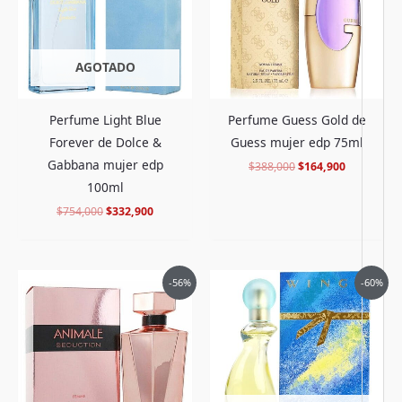
AGOTADO
Perfume Light Blue
Perfume Guess Gold de
Forever de Dolce &
Guess mujer edp 75ml
Gabbana mujer edp
$
388,000
$
164,900
100ml
$
754,000
$
332,900
El
El
El
El
-56%
-60%
precio
precio
precio
precio
original
actual
original
actual
era:
es:
era:
es:
$388,000.
$167,900.
$320,000.
$126,900.