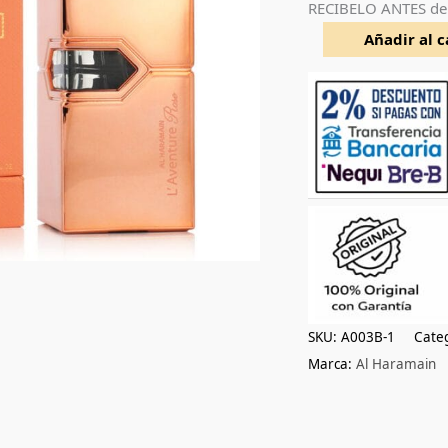
RECIBELO ANTES de
200ml
cantidad
Añadir al c
SKU:
A003B-1
Cate
Marca:
Al Haramain