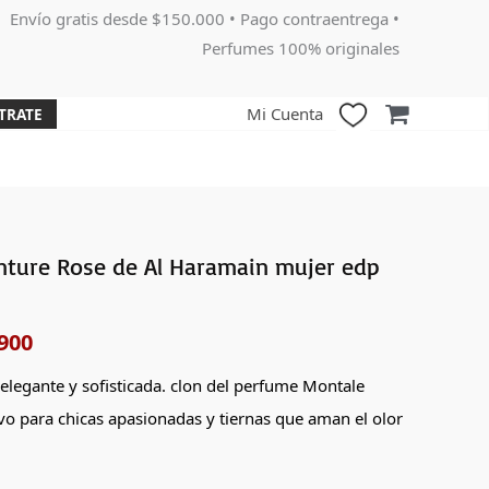
Envío gratis desde $150.000 • Pago contraentrega •
Perfumes 100% originales
Mi Cuenta
TRATE
nture Rose de Al Haramain mujer edp
El
o
precio
900
nal
actual
 elegante y sofisticada. clon del perfume
Montale
es:
vo para chicas apasionadas y tiernas que aman el olor
000.
$279,900.