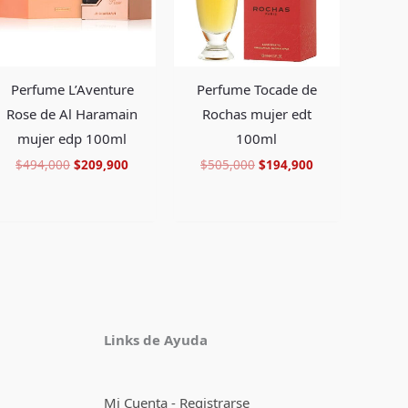
Perfume L’Aventure
Perfume Tocade de
Rose de Al Haramain
Rochas mujer edt
mujer edp 100ml
100ml
$
494,000
$
209,900
$
505,000
$
194,900
Facebook
Instagram
TikTok
Pinterest
X
YouTube
Links de Ayuda
Mi Cuenta - Registrarse