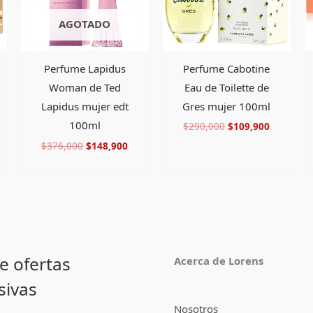
AGOTADO
Perfume Cabotine
Perfume Lapidus
Eau de Toilette de
Woman de Ted
Gres mujer 100ml
Lapidus mujer edt
100ml
$
290,000
$
109,900
$
376,000
$
148,900
e ofertas
Acerca de Lorens
sivas
Nosotros