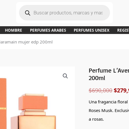
B
ú
s
q
u
e
d
a
HOMBRE
PERFUMES ARABES
PERFUMES UNISEX
REGIS
d
e
p
 Haramain mujer edp 200ml
r
o
d
u
c
t
o
s
Perfume L’Ave
Perfume
El
200ml
L'Aventure
preci
Rose
$
690,000
$
279,
de
origi
Al
Una fragancia floral
era:
Haramain
Roses Musk.
Exclusi
mujer
$690,
a rosas.
edp