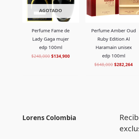
AGOTADO
Perfume Fame de
Perfume Amber Oud
Lady Gaga mujer
Ruby Edition Al
edp 100ml
Haramain unisex
edp 100ml
$
248,000
$
134,900
$
648,000
$
282,264
Recib
Lorens Colombia
exclu