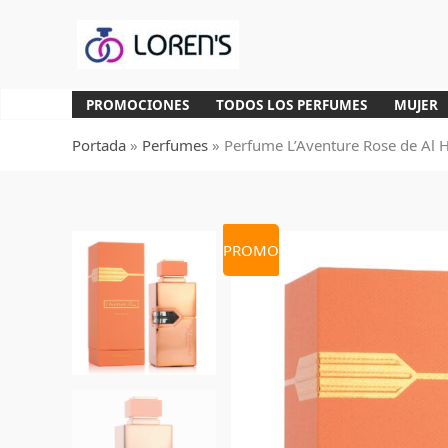
Ir
al
contenido
PROMOCIONES
TODOS LOS PERFUMES
MUJER
Portada
»
Perfumes
»
Perfume L’Aventure Rose de Al
PROMO