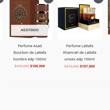
ecio
precio
precio
precio
precio
tual
original
actual
original
actual
era:
es:
era:
es:
27,900.
$498,000.
$196,900.
$470,000.
$197,900
AGOTADO
Perfume Asad
Perfume Lattafa
Bourbon de Lattafa
Khamrah de Lattafa
hombre edp 100ml
unisex edp 100ml
$
498,000
$
196,900
$
470,000
$
197,900