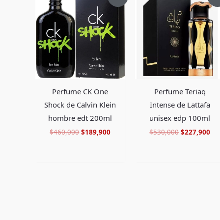
Debes
acceder
para publicar una valoración.
precio
precio
precio
pr
original
actual
original
ac
era:
es:
era:
es:
$460,000.
$189,900.
$530,000.
$2
Perfume CK One
Perfume Teriaq
Shock de Calvin Klein
Intense de Lattafa
hombre edt 200ml
unisex edp 100ml
$
460,000
$
189,900
$
530,000
$
227,900