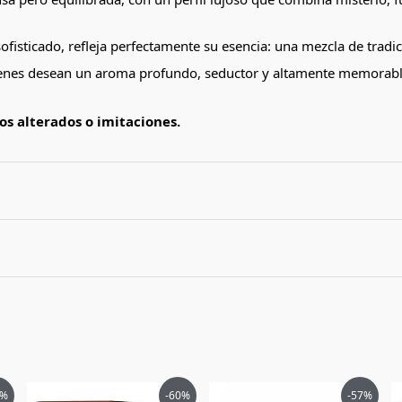
ofisticado, refleja perfectamente su esencia: una mezcla de trad
enes desean un aroma profundo, seductor y altamente memorable,
s alterados o imitaciones.
 Lattafa Mashrabya Eau de Parfum unisex 100ml”
El
El
El
El
6%
-60%
-57%