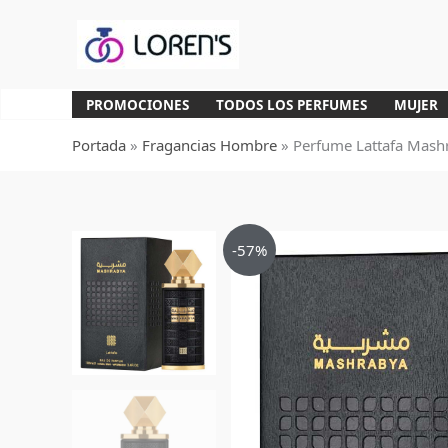
Ir
al
contenido
PROMOCIONES
TODOS LOS PERFUMES
MUJER
Portada
»
Fragancias Hombre
»
Perfume Lattafa Mash
-57%