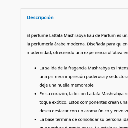
Descripción
El perfume Lattafa Mashrabya Eau de Parfum es una
la perfumería árabe moderna. Diseñada para quienes 
modernidad, ofreciendo una experiencia olfativa env
La salida de la fragancia Mashrabya es inte
una primera impresión poderosa y seductora. 
deje una huella memorable.
En su corazón, la locion Lattafa Mashrabya r
toque exótico. Estos componentes crean una 
desea destacar con un aroma único y envolv
La base termina de consolidar su personalidad
que perdura durante horas. La estela es inten