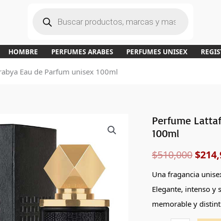
B
ú
s
q
u
e
d
a
HOMBRE
PERFUMES ARABES
PERFUMES UNISEX
REGIS
d
e
p
rabya Eau de Parfum unisex 100ml
r
o
d
u
c
t
o
s
Perfume Latta
Perfume
El
100ml
Lattafa
preci
Mashrabya
$
510,000
$
214,
Eau
origi
de
Una fragancia unise
era:
Parfum
Elegante, intenso y 
unisex
$510,
memorable y distint
100ml