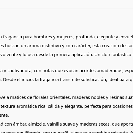
 fragancia para hombres y mujeres, profunda, elegante y envuelt
buscan un aroma distintivo y con carácter, esta creación destaca
olvente y lujosa desde la primera aplicación. Un clon fantastico
nsa y cautivadora, con notas que evocan acordes amaderados, espe
Desde el inicio, la fragancia transmite sofisticación, ideal pa
evela matices de florales orientales, maderas nobles y resinas s
textura aromática rica, cálida y elegante, perfecta para ocasion
ente.
 con ámbar, almizcle, vainilla suave y maderas secas, que aportan
sa pero equilibrada, con un perfil lujoso que combina misterio, f