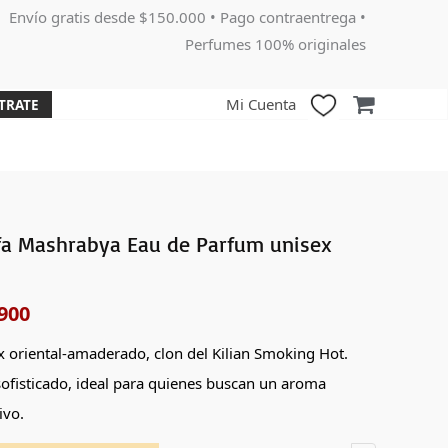
Envío gratis desde $150.000 • Pago contraentrega •
Perfumes 100% originales
Mi Cuenta
TRATE
fa Mashrabya Eau de Parfum unisex
El
o
precio
900
nal
actual
x oriental-amaderado, clon del Kilian Smoking Hot.
es:
sofisticado, ideal para quienes buscan un aroma
000.
$214,900.
ivo.