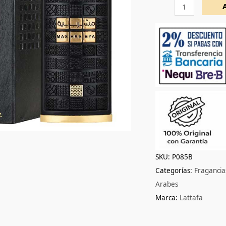
cantidad
SKU:
P085B
Categorías:
Fraganci
Arabes
Marca:
Lattafa