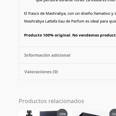
El frasco de Mashrabya, con un diseño llamativo y s
Mashrabya Lattafa Eau de Parfum es ideal para qui
Producto 100% original. No vendemos producto
Información adicional
Valoraciones (0)
Contenido
100 ml
Nota de
Oriental Picante Dulce
No hay valoraciones aún.
Fragancia
Productos relacionados
Pais de Origen
Emiratos Arabes Unidos
Sé el primero en valorar “Perfume
Tipo de Perfume
Eau de Parfum (edp)
El
El
El
El
-58%
-5