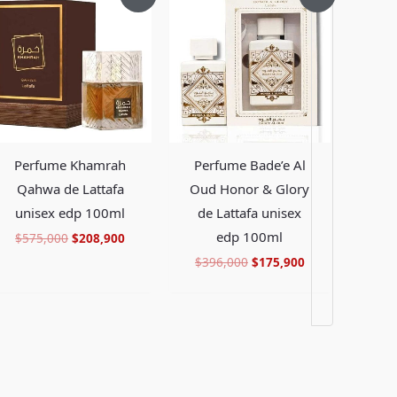
precio
precio
precio
precio
original
actual
original
actual
era:
es:
era:
es:
.
$575,000.
$208,900.
$396,000.
$175,900.
Perfume Khamrah
Perfume Bade’e Al
Qahwa de Lattafa
Oud Honor & Glory
unisex edp 100ml
de Lattafa unisex
edp 100ml
$
575,000
$
208,900
$
396,000
$
175,900
Facebook
Instagram
TikTok
Pinterest
X
YouTube