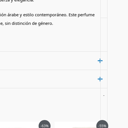
ición árabe y estilo contemporáneo. Este perfume
 sin distinción de género.
-
El
El
El
El
-63%
-55%