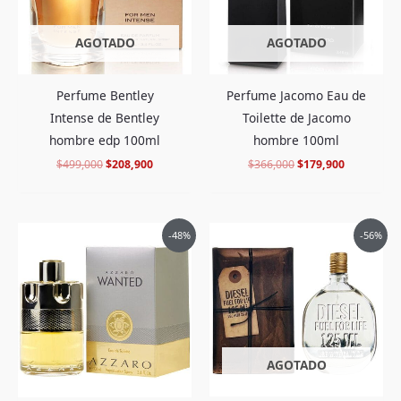
ya tienen un clente satisfecho.
AGOTADO
AGOTADO
Añade una valoración
Perfume Bentley
Perfume Jacomo Eau de
Intense de Bentley
Toilette de Jacomo
Debes
acceder
para publicar una valoración.
hombre edp 100ml
hombre 100ml
$
499,000
$
208,900
$
366,000
$
179,900
El
El
El
El
-48%
-56%
precio
precio
precio
precio
original
actual
original
actual
era:
es:
era:
es:
$599,000.
$305,900.
$542,000.
$234,900.
AGOTADO