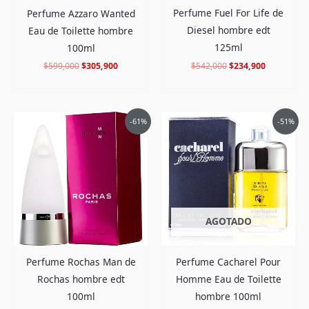
Perfume Fuel For Life de
Perfume Azzaro Wanted
Diesel hombre edt
Eau de Toilette hombre
125ml
100ml
$
542,000
$
234,900
$
599,000
$
305,900
El
El
El
El
-61%
-51%
precio
precio
precio
precio
original
actual
original
actual
era:
es:
era:
es:
$510,000.
$198,900.
$540,000.
$259,900.
AGOTADO
Perfume Rochas Man de
Perfume Cacharel Pour
Rochas hombre edt
Homme Eau de Toilette
100ml
hombre 100ml