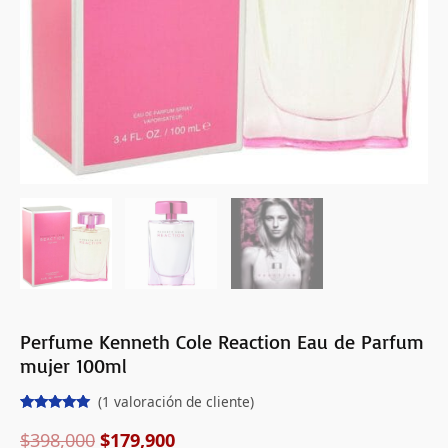
cantidad
Perfume Kenneth Cole Reaction Eau de Parfum
mujer 100ml
(
1
valoración de cliente)
Valorado
1
con
5.00
de
$
398,000
$
179,900
5 en base