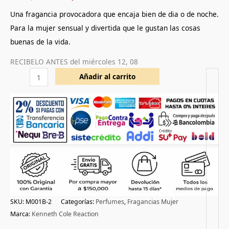
a
valoración
Una fragancia provocadora que encaja bien de dia o de noche.
de un
cliente
Para la mujer sensual y divertida que le gustan las cosas
buenas de la vida.
RECIBELO ANTES del
miércoles 12, 08
Añadir al carrito
SKU:
M001B-2
Categorías:
Perfumes
,
Fragancias Mujer
Marca:
Kenneth Cole Reaction