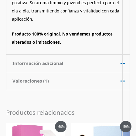
positiva. Su aroma limpio y juvenil es perfecto para el
día a día, transmitiendo confianza y vitalidad con cada
aplicación.
Producto 100% original. No vendemos productos
alterados o imitaciones.
Información adicional
Valoraciones (1)
Contenido
100 ml
Nota de
Floral Frutado
Fragancia
Valorado
Silvia Celis
con
5
de 5
8 de febrero de 2024
Productos relacionados
Pais de Origen
Estados Unidos
El envió fue muy rápido, francamente el
Tipo de Perfume
Eau de Parfum (edp)
El
El
El
El
producto 100 %original , llegó en
-60%
-59%
precio
precio
precio
precio
perfectas condiciones y su adherencia en
original
actual
original
actual