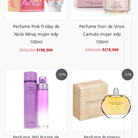
Perfume Fiori de Vince
Perfume Pink Friday de
Camuto mujer edp
Nicki Minaj mujer edp
100ml
100ml
$
496,000
$
218,900
$
530,000
$
198,900
El
El
El
El
-57%
-57%
precio
precio
precio
precio
original
actual
original
actual
era:
es:
era:
es:
$558,000.
$236,900.
$540,000.
$229,900.
Perfume 360 Purple de
Perfume Burberry