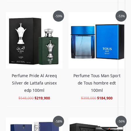
El
El
El
El
-59%
-53%
precio
precio
precio
precio
original
actual
original
actual
era:
es:
era:
es:
$548,000.
$219,900.
$398,000.
$184,900.
Perfume Pride Al Areeq
Perfume Tous Man Sport
Silver de Lattafa unisex
de Tous hombre edt
edp 100ml
100ml
$
548,000
$
219,900
$
398,000
$
184,900
El
El
El
El
-58%
-56%
precio
precio
precio
precio
original
actual
original
actual