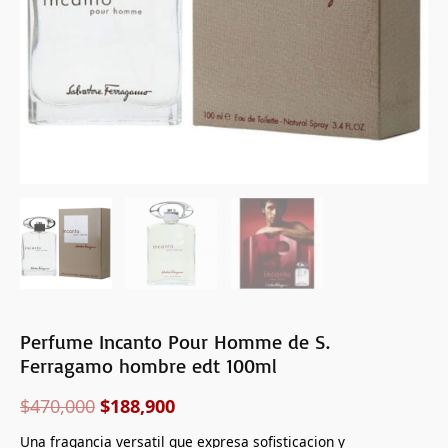
100ml
cantidad
Perfume Incanto Pour Homme de S.
Ferragamo hombre edt 100ml
$
470,000
$
188,900
Una fragancia versatil que expresa sofisticacion y