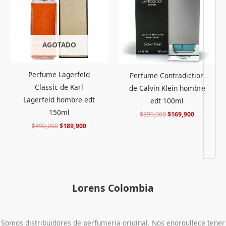
$490,000.
$189,900.
$399,000.
$169,900.
AGOTADO
Perfume Lagerfeld
Perfume Contradiction
Classic de Karl
de Calvin Klein hombre
Lagerfeld hombre edt
edt 100ml
150ml
$
399,000
$
169,900
$
490,000
$
189,900
Lorens Colombia
Somos distribuidores de perfumeria original. Nos enorgullece tener