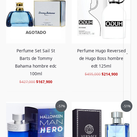
era:
es:
era:
es:
$427,000.
$167,900.
$495,000.
$214,900.
Debes
acceder
para publicar una valoración.
AGOTADO
Perfume Set Sail St
Perfume Hugo Reversed
-
Barts de Tommy
de Hugo Boss hombre
Bahama hombre edc
edt 125ml
100ml
$
495,000
$
214,900
$
427,000
$
167,900
El
El
El
El
-57%
-51%
precio
precio
precio
precio
original
actual
original
actual
era:
es:
era:
es:
$466,000.
$198,900.
$615,000.
$295,900.