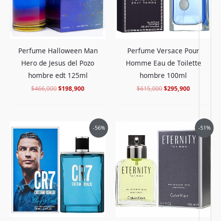
Perfume Halloween Man
Perfume Versace Pour
Hero de Jesus del Pozo
Homme Eau de Toilette
hombre edt 125ml
hombre 100ml
$
466,000
$
198,900
$
615,000
$
295,900
El
El
El
El
-56%
-51%
precio
precio
precio
precio
original
actual
original
actual
era:
es:
era:
es:
$422,000.
$183,900.
$445,000.
$217,900.