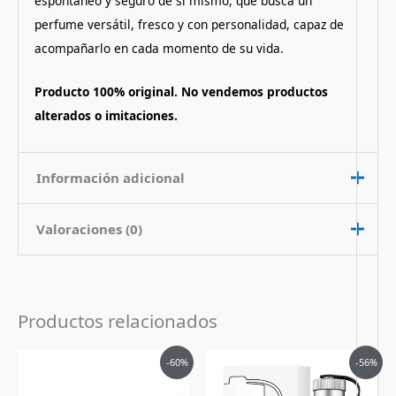
espontáneo y seguro de sí mismo, que busca un
perfume versátil, fresco y con personalidad, capaz de
acompañarlo en cada momento de su vida.
Producto 100% original. No vendemos productos
alterados o imitaciones.
Información adicional
Valoraciones (0)
Contenido
75 ml
Nota de
Citrico
No hay valoraciones aún.
Fragancia
Productos relacionados
Pais de Origen
Alemania
Sé el primero en valorar “Perfume
Tipo de Perfume
Eau de Toilette (edt)
El
El
El
El
Hugo Energise de Hugo Boss
-60%
-56%
precio
precio
precio
precio
original
actual
original
actual
hombre edt 75ml”