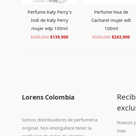
Perfume Katy Perry’s
Perfume Noa de
Indi de Katy Perry
Cacharel mujer edt
mujer edp 100ml
100ml
$
338,000
$
139,900
$
590,000
$
243,900
Recib
Lorens Colombia
exclu
Somos distribuidores de perfumeria
Nuevos p
original. Nos enorgullece tener la
mas
confianza de miles de clientes