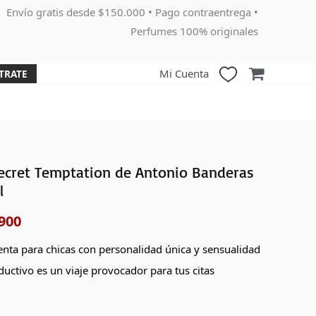
Envío gratis desde $150.000 • Pago contraentrega •
Perfumes 100% originales
Mi Cuenta
TRATE
ecret Temptation de Antonio Banderas
El
l
o
precio
900
nal
actual
enta para chicas con personalidad única y sensualidad
es:
uctivo es un viaje provocador para tus citas
000.
$137,900.