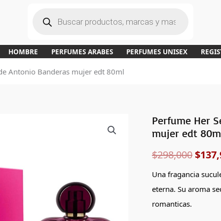
B
ú
s
q
u
e
d
a
HOMBRE
PERFUMES ARABES
PERFUMES UNISEX
REGIS
d
e
p
de Antonio Banderas mujer edt 80ml
r
o
d
u
c
t
o
s
Perfume Her S
Perfume
El
mujer edt 80m
Her
preci
Secret
$
298,000
$
137,
Temptation
origi
de
Una fragancia sucul
era:
Antonio
eterna. Su aroma sed
Banderas
$298,
romanticas.
mujer