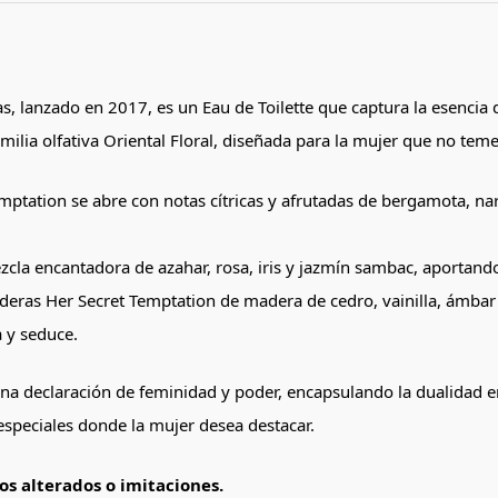
 lanzado en 2017, es un Eau de Toilette que captura la esencia d
amilia olfativa Oriental Floral, diseñada para la mujer que no tem
mptation se abre con notas cítricas y afrutadas de bergamota, na
mezcla encantadora de azahar, rosa, iris y jazmín sambac, aporta
eras Her Secret Temptation de madera de cedro, vainilla, ámbar 
 y seduce.
una declaración de feminidad y poder, encapsulando la dualidad e
especiales donde la mujer desea destacar.
s alterados o imitaciones.