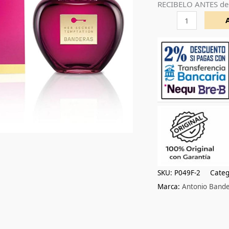
RECIBELO ANTES de
edt
80ml
cantidad
SKU:
P049F-2
Categ
Marca:
Antonio Band