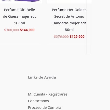
Perfume Girl Belle
Perfume Her Golden
de Guess mujer edt
Secret de Antonio
100ml
Banderas mujer edt
80ml
$
360,000
$
144,900
$
276,000
$
129,900
Facebook
Instagram
TikTok
Pinterest
X
YouTube
Links de Ayuda
Mi Cuenta - Registrarse
Contactanos
Proceso de Compra