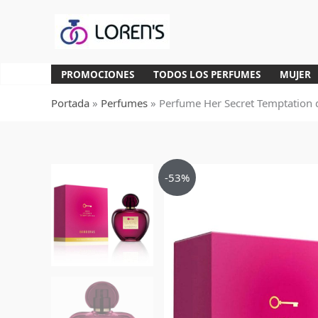
Ir
al
contenido
PROMOCIONES
TODOS LOS PERFUMES
MUJER
Portada
»
Perfumes
»
Perfume Her Secret Temptation 
-53%