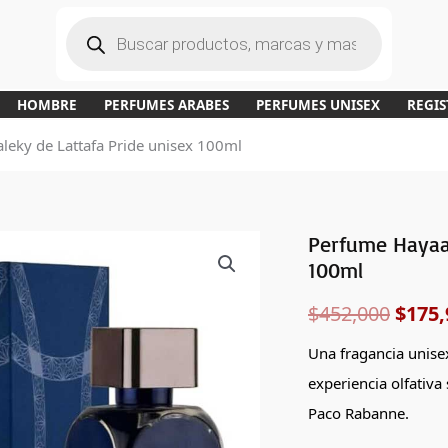
B
ú
s
q
u
e
d
a
HOMBRE
PERFUMES ARABES
PERFUMES UNISEX
REGIS
d
e
p
leky de Lattafa Pride unisex 100ml
r
o
d
u
c
t
o
s
Perfume Hayaat
Perfume
El
100ml
Hayaati
preci
Al
$
452,000
$
175,
Maleky
origi
de
Una fragancia unisex
era:
Lattafa
experiencia olfativa
Pride
$452,
Paco Rabanne.
unisex