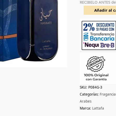
RECIBELO ANTES de
100ml
cantidad
Añadir al c
SKU:
P084G-3
Categorías:
Fraganci
Arabes
Marca:
Lattafa