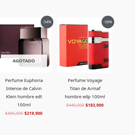
El
El
El
El
-54%
-58%
precio
precio
precio
precio
original
actual
original
actual
era:
es:
era:
es:
.
$485,000.
$219,900.
$440,000.
$183,900.
AGOTADO
Perfume Euphoria
Perfume Voyage
Intense de Calvin
Titan de Armaf
Klein hombre edt
hombre edp 100ml
100ml
$
440,000
$
183,900
$
485,000
$
219,900