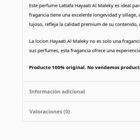
Este perfume Lattafa Hayaati Al Maleky es ideal para
fragancia tiene una excelente longevidad y sillage,
lujoso, refleja la calidad premium de su contenido,
La locion Hayaati Al Maleky no es solo una fraganci
sus perfumes, esta fragancia ofrece una experiencia s
Producto 100% original. No vendemos producto
Información adicional
Valoraciones (0)
Contenido
100 ml
Nota de
Amaderado Picante
No hay valoraciones aún.
Fragancia