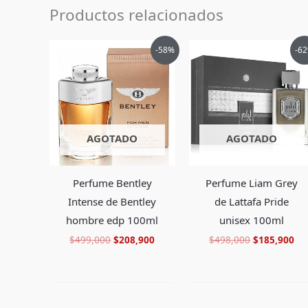
Productos relacionados
Pais de Origen
Emiratos Arabes Unidos
Sé el primero en valorar “Perfume H
Tipo de Perfume
Eau de Parfum (edp)
El
El
El
El
-58%
-6
Debes
acceder
para publicar una valoración.
precio
precio
precio
pr
original
actual
original
ac
era:
es:
era:
es:
$499,000.
$208,900.
$498,000.
$1
AGOTADO
AGOTADO
Perfume Bentley
Perfume Liam Grey
Intense de Bentley
de Lattafa Pride
hombre edp 100ml
unisex 100ml
$
499,000
$
208,900
$
498,000
$
185,900