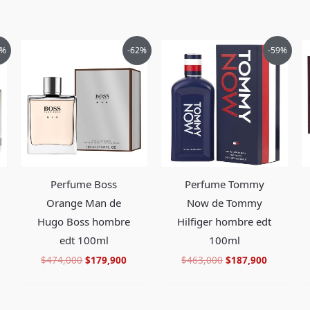
ayaati Al Maleky de Lattafa Pride unisex 100ml”
El
El
El
El
2%
-62%
-59%
ecio
precio
precio
precio
precio
tual
original
actual
original
actual
era:
es:
era:
es:
85,900.
$474,000.
$179,900.
$463,000.
$187,900
Perfume Boss
Perfume Tommy
Orange Man de
Now de Tommy
Hugo Boss hombre
Hilfiger hombre edt
edt 100ml
100ml
$
474,000
$
179,900
$
463,000
$
187,900