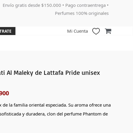
Envío gratis desde $150.000 • Pago contraentrega •
Perfumes 100% originales
Mi Cuenta
TRATE
i Al Maleky de Lattafa Pride unisex
El
o
precio
900
nal
actual
 de la familia oriental especiada. Su aroma ofrece una
es:
 sofisticada y duradera, clon del perfume Phantom de
000.
$175,900.