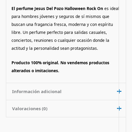
El perfume Jesus Del Pozo Halloween Rock On
es ideal
para hombres jóvenes y seguros de sí mismos que
buscan una fragancia fresca, moderna y con espíritu
libre. Un perfume perfecto para salidas casuales,
conciertos, reuniones o cualquier ocasión donde la
actitud y la personalidad sean protagonistas.
Producto 100% original. No vendemos productos
alterados o imitaciones.
Información adicional
Valoraciones (0)
Contenido
125 ml
Nota de
Aromatico Amaderado
No hay valoraciones aún.
Fragancia
Picante