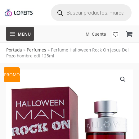
B
Ir
ú
s
q
al
u
e
d
a
contenido
d
e
p
r
o
d
u
MENU
Mi Cuenta
c
t
o
s
Portada
»
Perfumes
»
Perfume Halloween Rock On Jesus Del
Pozo hombre edt 125ml
Perfume
El
El
PROMO
Halloween
precio
precio
Rock
On
original
actual
Jesus
era:
es:
Del
$450,000.
$179,900.
Pozo
hombre
edt