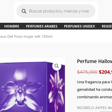
B
ú
s
q
u
e
d
a
HOMBRE
PERFUMES ARABES
PERFUMES UNISEX
REGIS
d
e
p
esus Del Pozo mujer edt 100ml
r
o
d
u
c
t
o
s
Perfume Hallo
Perfume
El
Halloween
$
475,000
$
204,
preci
de
Jesus
origi
Una fragancia para l
Del
genialidad ha condu
era:
Pozo
combinando aromas 
mujer
$475,
RECIBELO ANTES de
edt