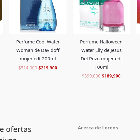
62,900.
$514,000.
$219,900.
$399,000.
$189,900
Perfume Halloween
Perfume Cool Water
Water Lily de Jesus
Woman de Davidoff
Del Pozo mujer edt
mujer edt 200ml
100ml
$
514,000
$
219,900
$
399,000
$
189,900
e ofertas
Acerca de Lorens