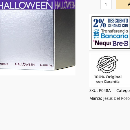
100ml
cantidad
SKU:
P048A
Catego
Marca:
Jesus Del Pozo