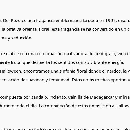
ús Del Pozo es una fragancia emblemática lanzada en 1997, diseñ
ia olfativa oriental floral, esta fragancia se ha convertido en un 
gma y seducción.
r se abre con una combinación cautivadora de petit grain, violeta
mente frutal que despierta los sentidos con su vibrante energía.
Halloween, encontramos una sinfonía floral donde el nardos, la viol
sensación de suavidad y feminidad. Estas notas medias aportan un
 compuesta por sándalo, incienso, vainilla de Madagascar y mirra,
urante todo el día. La combinación de estas notas le da a Hallowe
 de mujer es perfecto para uso diario o para ocasiones especiales,