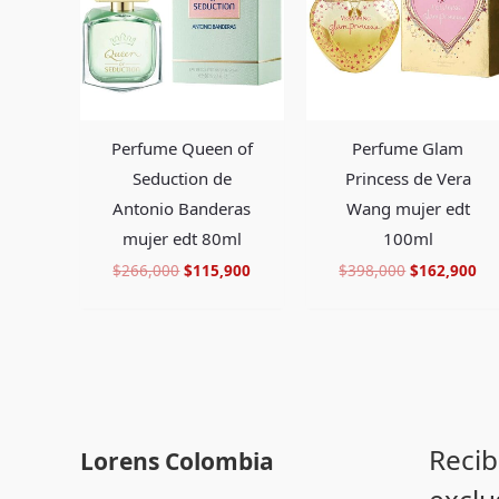
$266,000.
$115,900.
$398,000.
$1
Perfume Glam
Perfume Queen of
Princess de Vera
Seduction de
Wang mujer edt
Antonio Banderas
100ml
mujer edt 80ml
$
398,000
$
162,900
$
266,000
$
115,900
Recib
Lorens Colombia