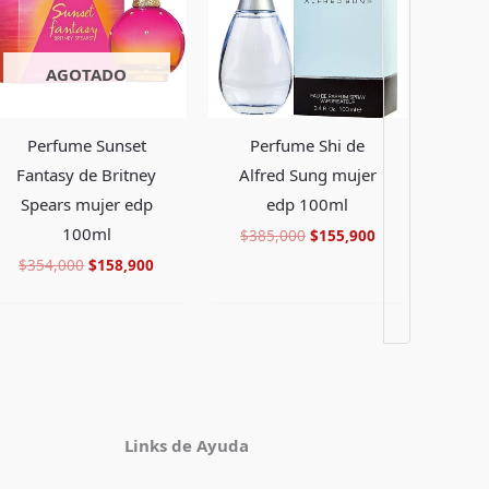
.
$354,000.
$158,900.
$385,000.
$155,900.
AGOTADO
Perfume Sunset
Perfume Shi de
Fantasy de Britney
Alfred Sung mujer
Spears mujer edp
edp 100ml
100ml
$
385,000
$
155,900
$
354,000
$
158,900
Facebook
Instagram
TikTok
Pinterest
X
YouTube
Links de Ayuda