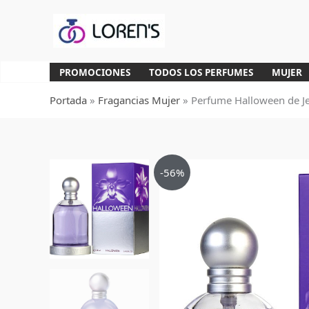
Ir
al
contenido
PROMOCIONES
TODOS LOS PERFUMES
MUJER
Portada
»
Fragancias Mujer
»
Perfume Halloween de J
-56%