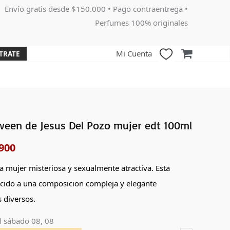
Envío gratis desde $150.000 • Pago contraentrega •
Perfumes 100% originales
Mi Cuenta
TRATE
ween de Jesus Del Pozo mujer edt 100ml
El
900
o
precio
nal
actual
a mujer misteriosa y sexualmente atractiva. Esta
cido a una composicion compleja y elegante
es:
diversos.
000.
$204,900.
l
sábado 08, 08