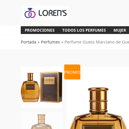
Ir
al
contenido
PROMOCIONES
TODOS LOS PERFUMES
MUJER
Portada
»
Perfumes
»
Perfume Guess Marciano de Gu
PROMO