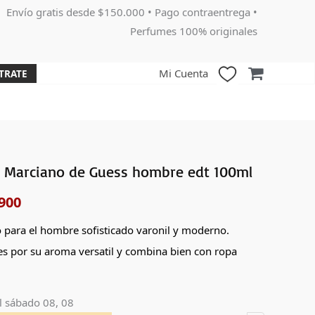
Envío gratis desde $150.000 • Pago contraentrega •
Perfumes 100% originales
Mi Cuenta
TRATE
 Marciano de Guess hombre edt 100ml
El
900
o
precio
nal
actual
o para el hombre sofisticado varonil y moderno.
es por su aroma versatil y combina bien con ropa
es:
000.
$134,900.
l
sábado 08, 08