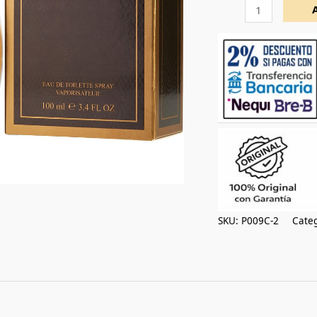
cantidad
SKU:
P009C-2
Categ