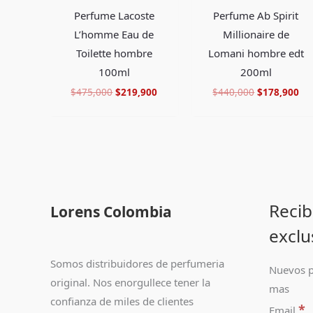
Perfume Lacoste
Perfume Ab Spirit
L’homme Eau de
Millionaire de
Toilette hombre
Lomani hombre edt
100ml
200ml
$
475,000
$
219,900
$
440,000
$
178,900
Recib
Lorens Colombia
exclu
Somos distribuidores de perfumeria
Nuevos p
original. Nos enorgullece tener la
mas
confianza de miles de clientes
*
Email