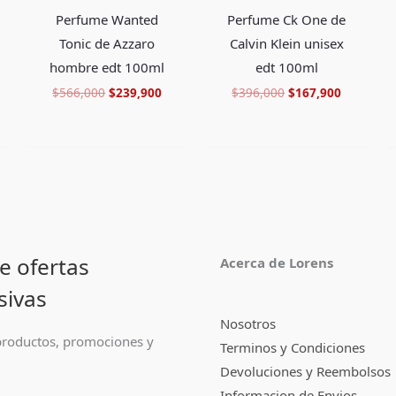
Perfume Wanted
Perfume Ck One de
Tonic de Azzaro
Calvin Klein unisex
hombre edt 100ml
edt 100ml
$
566,000
$
239,900
$
396,000
$
167,900
e ofertas
Acerca de Lorens
sivas
Nosotros
roductos, promociones y
Terminos y Condiciones
Devoluciones y Reembolsos
Informacion de Envios