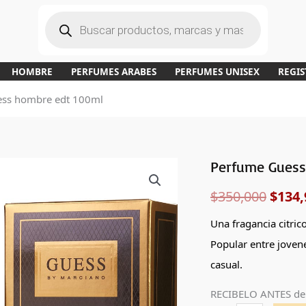
B
ú
s
q
u
e
d
a
HOMBRE
PERFUMES ARABES
PERFUMES UNISEX
REGIS
d
e
p
ess hombre edt 100ml
r
o
d
u
c
t
o
s
Perfume Guess
Perfume
El
Guess
$
350,000
$
134,
preci
Marciano
de
origi
Una fragancia citric
Guess
Popular entre joven
era:
hombre
casual.
edt
$350,
RECIBELO ANTES de
100ml