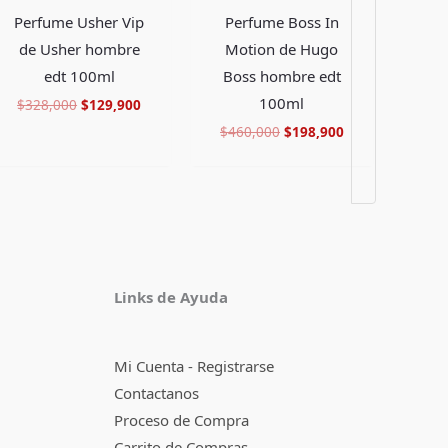
Perfume Usher Vip
Perfume Boss In
de Usher hombre
Motion de Hugo
edt 100ml
Boss hombre edt
100ml
$
328,000
$
129,900
$
460,000
$
198,900
Facebook
Instagram
TikTok
Pinterest
X
YouTube
Links de Ayuda
Mi Cuenta - Registrarse
Contactanos
Proceso de Compra
Carrito de Compras