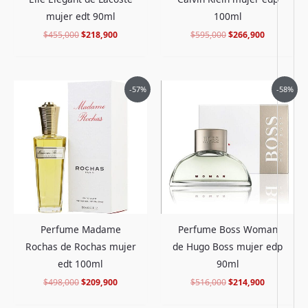
mujer edt 90ml
100ml
$
455,000
$
218,900
$
595,000
$
266,900
El
El
El
El
-57%
-58%
precio
precio
precio
precio
original
actual
original
actual
era:
es:
era:
es:
$498,000.
$209,900.
$516,000.
$214,900.
Perfume Madame
Perfume Boss Woman
Rochas de Rochas mujer
de Hugo Boss mujer edp
edt 100ml
90ml
$
498,000
$
209,900
$
516,000
$
214,900