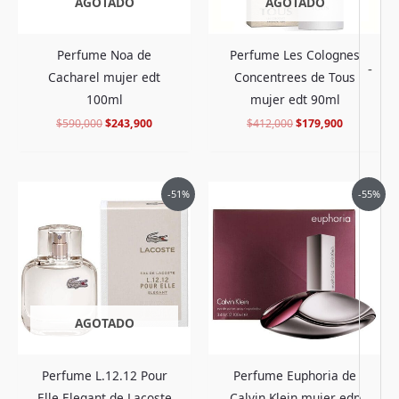
AGOTADO
AGOTADO
Perfume Noa de
Perfume Les Colognes
-
Cacharel mujer edt
Concentrees de Tous
100ml
mujer edt 90ml
$
590,000
$
243,900
$
412,000
$
179,900
El
El
El
El
-51%
-55%
precio
precio
precio
precio
original
actual
original
actual
era:
es:
era:
es:
$455,000.
$218,900.
$595,000.
$266,900.
AGOTADO
Perfume L.12.12 Pour
Perfume Euphoria de
Elle Elegant de Lacoste
Calvin Klein mujer edp