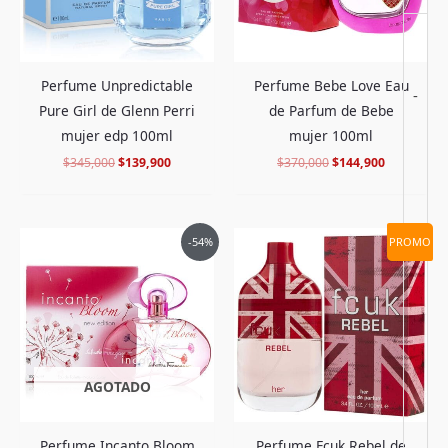
Perfume Unpredictable
Perfume Bebe Love Eau
-
Pure Girl de Glenn Perri
de Parfum de Bebe
mujer edp 100ml
mujer 100ml
$
345,000
$
139,900
$
370,000
$
144,900
El
El
El
El
-54%
PROMO
precio
precio
precio
precio
original
actual
original
actual
era:
es:
era:
es:
$375,000.
$169,900.
$298,000.
$109,900.
AGOTADO
Perfume Fcuk Rebel de
Perfume Incanto Bloom