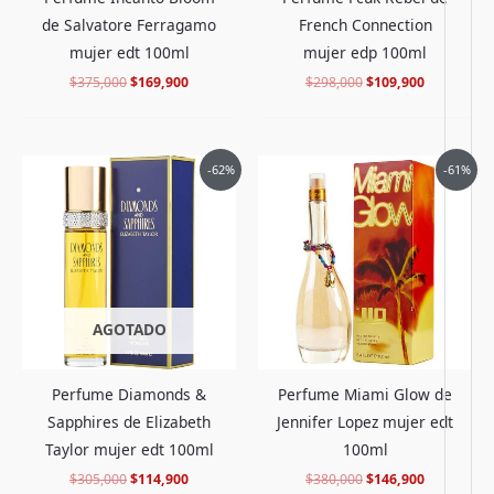
French Connection
de Salvatore Ferragamo
mujer edp 100ml
mujer edt 100ml
$
298,000
$
109,900
$
375,000
$
169,900
El
El
El
El
-62%
-61%
precio
precio
precio
precio
original
actual
original
actual
era:
es:
era:
es:
$305,000.
$114,900.
$380,000.
$146,900.
AGOTADO
Perfume Diamonds &
Perfume Miami Glow de
Sapphires de Elizabeth
Jennifer Lopez mujer edt
Taylor mujer edt 100ml
100ml
$
305,000
$
114,900
$
380,000
$
146,900