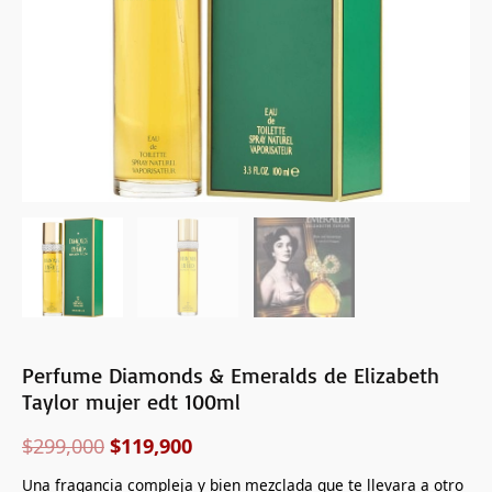
100ml
cantidad
Perfume Diamonds & Emeralds de Elizabeth
Taylor mujer edt 100ml
$
299,000
$
119,900
Una fragancia compleja y bien mezclada que te llevara a otro