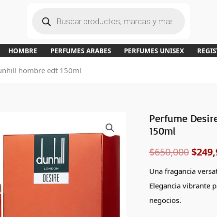
B
ú
s
q
u
e
d
a
HOMBRE
PERFUMES ARABES
PERFUMES UNISEX
REGIS
d
e
p
unhill hombre edt 150ml
r
o
d
u
c
t
o
s
Perfume Desire
Perfume
El
150ml
Desire
preci
Red
$
650,000
$
249,
de
origi
Alfred
Una fragancia versa
era:
Dunhill
Elegancia vibrante p
hombre
$650,
negocios.
edt