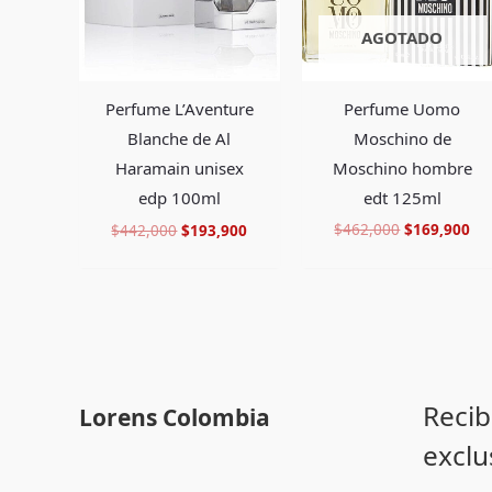
AGOTADO
Perfume Uomo
Perfume L’Aventure
Moschino de
Blanche de Al
Moschino hombre
Haramain unisex
edt 125ml
edp 100ml
$
462,000
$
169,900
$
442,000
$
193,900
Recib
Lorens Colombia
exclu