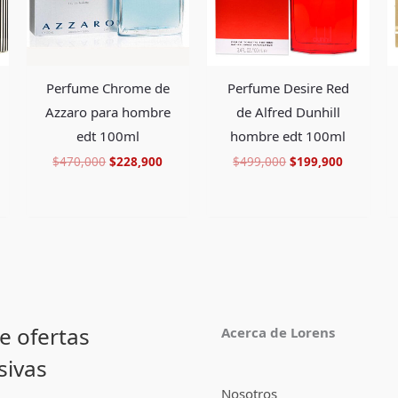
Perfume Chrome de
Perfume Desire Red
Azzaro para hombre
de Alfred Dunhill
edt 100ml
hombre edt 100ml
$
470,000
$
228,900
$
499,000
$
199,900
e ofertas
Acerca de Lorens
sivas
Nosotros