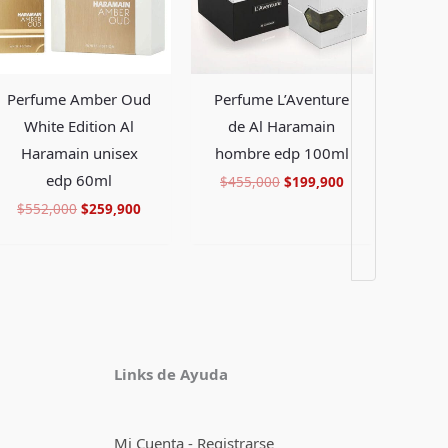
Perfume L’Aventure
Perfume Amber Oud
de Al Haramain
White Edition Al
hombre edp 100ml
Haramain unisex
edp 60ml
$
455,000
$
199,900
$
552,000
$
259,900
Facebook
Instagram
TikTok
Pinterest
X
YouTube
Links de Ayuda
Mi Cuenta - Registrarse