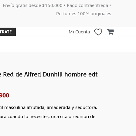
Envío gratis desde $150.000 • Pago contraentrega •
Perfumes 100% originales
Mi Cuenta
TRATE
 Red de Alfred Dunhill hombre edt
El
o
precio
900
nal
actual
til masculina afrutada, amaderada y seductora.
es:
ara cuando lo necesites, una cita o reunion de
000.
$249,900.