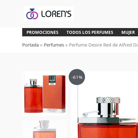
Ir
al
contenido
PROMOCIONES
TODOS LOS PERFUMES
MUJER
Portada
»
Perfumes
»
Perfume Desire Red de Alfred D
-61%