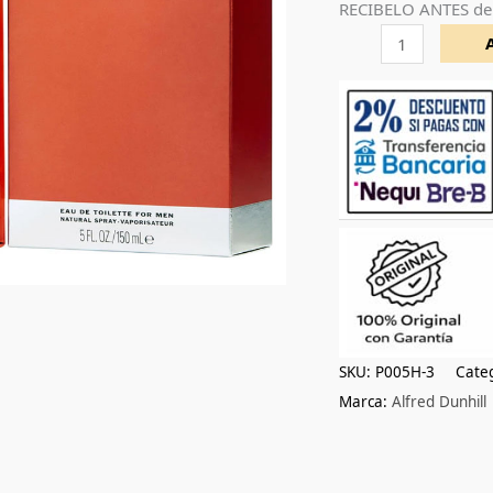
RECIBELO ANTES de
150ml
cantidad
SKU:
P005H-3
Cate
Marca:
Alfred Dunhill