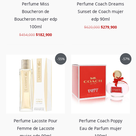
Perfume Miss
Perfume Coach Dreams
Boucheron de
Sunset de Coach mujer
Boucheron mujer edp
edp 90ml
100ml
$
620,000
$
279,900
$
454,000
$
182,900
El
El
El
El
-55%
-57%
precio
precio
precio
precio
original
actual
original
actual
era:
es:
era:
es:
$697,000.
$309,900.
$606,000.
$259,900.
Perfume Lacoste Pour
Perfume Coach Poppy
Femme de Lacoste
Eau de Parfum mujer
mujer edp 90ml
100ml