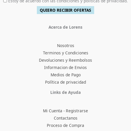
Estoy de acuerdo con las condiciones y políticas de privacidad.
Acerca de Lorens
Nosotros
Terminos y Condiciones
Devoluciones y Reembolsos
Informacion de Envios
Medios de Pago
Política de privacidad
Facebook
Instagram
TikTok
Pinterest
X
YouTube
Links de Ayuda
Mi Cuenta - Registrarse
Contactanos
Proceso de Compra