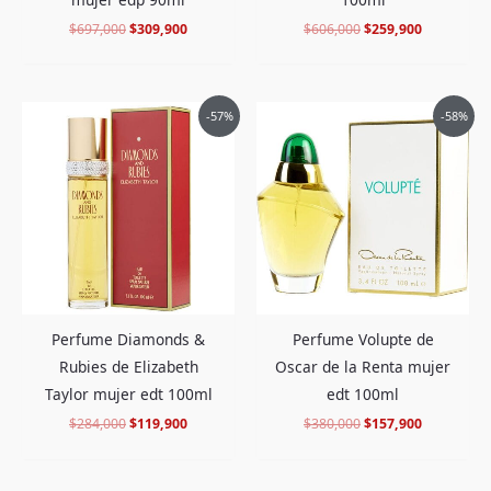
$
697,000
$
309,900
$
606,000
$
259,900
El
El
El
El
-57%
-58%
precio
precio
precio
precio
original
actual
original
actual
era:
es:
era:
es:
$284,000.
$119,900.
$380,000.
$157,900.
Perfume Diamonds &
Perfume Volupte de
Rubies de Elizabeth
Oscar de la Renta mujer
Taylor mujer edt 100ml
edt 100ml
$
284,000
$
119,900
$
380,000
$
157,900