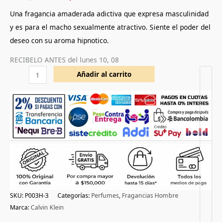
a
valoración
Una fragancia amaderada adictiva que expresa masculinidad
de un
cliente
y es para el macho sexualmente atractivo. Siente el poder del
deseo con su aroma hipnotico.
RECIBELO ANTES del
lunes 10, 08
Añadir al carrito
SKU:
P003H-3
Categorías:
Perfumes
,
Fragancias Hombre
Marca:
Calvin Klein