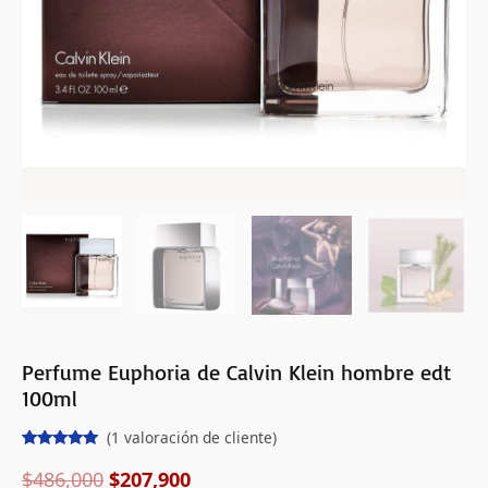
Perfume Euphoria de Calvin Klein hombre edt
100ml
(
1
valoración de cliente)
Valorado
1
con
5.00
de
$
486,000
$
207,900
5 en base