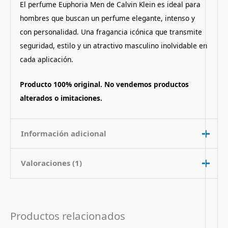
El perfume Euphoria Men de Calvin Klein es ideal para
hombres que buscan un perfume elegante, intenso y
con personalidad. Una fragancia icónica que transmite
seguridad, estilo y un atractivo masculino inolvidable en
cada aplicación.
Producto 100% original. No vendemos productos
alterados o imitaciones.
Información adicional
Valoraciones (1)
Contenido
100 ml
Nota de
Aromatico Fresco Picante
Fragancia
Valorado
leo.molna13
con
5
de 5
18 de febrero de 2026
Productos relacionados
Pais de Origen
Estados Unidos
Perfume original. Es fresco, especiado y