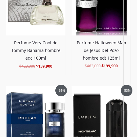
Perfume Halloween Man
Perfume Very Cool de
de Jesus Del Pozo
Tommy Bahama hombre
hombre edt 125ml
edc 100ml
$
462,000
$
199,900
$
423,000
$
159,900
El
El
El
El
-61%
-53%
precio
precio
precio
precio
original
actual
original
actual
era:
es:
era:
es:
$517,000.
$197,900.
$520,000.
$239,900.