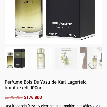
100ml
cantidad
Perfume Bois De Yuzu de Karl Lagerfeld
hombre edt 100ml
$
395,000
$
176,900
Una fragancia fresca y elegante que combina el exótico yuzu