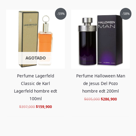
El
El
El
El
-59%
-58%
precio
precio
precio
precio
original
actual
original
actual
era:
es:
era:
es:
$397,000.
$159,900.
$695,000.
$286,900.
AGOTADO
Perfume Lagerfeld
Perfume Halloween Man
Classic de Karl
de Jesus Del Pozo
Lagerfeld hombre edt
hombre edt 200ml
100ml
$
695,000
$
286,900
$
397,000
$
159,900