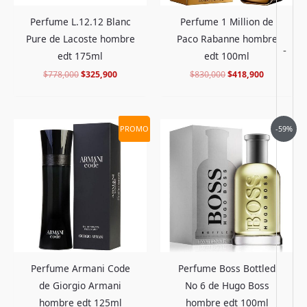
Perfume L.12.12 Blanc
Perfume 1 Million de
Pure de Lacoste hombre
Paco Rabanne hombre
-
edt 175ml
edt 100ml
$
778,000
$
325,900
$
830,000
$
418,900
El
El
El
El
PROMO
-59%
precio
precio
precio
precio
original
actual
original
actual
era:
es:
era:
es:
$995,000.
$477,900.
$705,000.
$288,900.
Perfume Armani Code
Perfume Boss Bottled
de Giorgio Armani
No 6 de Hugo Boss
hombre edt 125ml
hombre edt 100ml