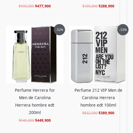
$
995,000
$
477,900
$
705,000
$
288,900
El
El
El
El
-52%
-53%
precio
precio
precio
precio
original
actual
original
actual
era:
es:
era:
es:
$945,000.
$449,900.
$832,000.
$389,900.
Perfume Herrera for
Perfume 212 VIP Men de
Men de Carolina
Carolina Herrera
Herrera hombre edt
hombre edt 100ml
200ml
$
832,000
$
389,900
$
945,000
$
449,900