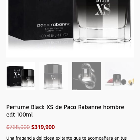
cantidad
Perfume Black XS de Paco Rabanne hombre
edt 100ml
$
768,000
$
319,900
Una fragancia deliciosa exitante que te acompañara en tus