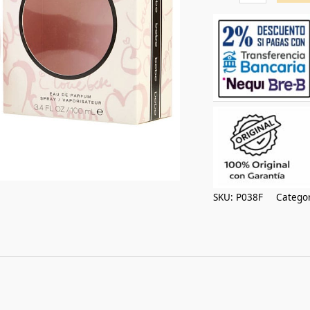
cantidad
SKU:
P038F
Categor