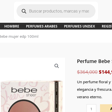
B
ú
s
q
u
e
d
a
HOMBRE
PERFUMES ARABES
PERFUMES UNISEX
REGIS
d
e
p
Bebe mujer edp 100ml
r
o
d
u
c
t
o
s
Perfume Bebe 
Perfume
El
Bebe
$
364,000
$
144,
preci
Sheer
de
origi
Un perfume floral y 
Bebe
elegancia y frescura
era:
mujer
verano eterno.
edp
$364,
100ml