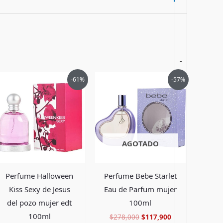
-
El
El
El
El
-61%
-57%
precio
precio
precio
precio
original
actual
original
actual
era:
es:
era:
es:
.
$385,000.
$148,900.
$278,000.
$117,900.
AGOTADO
Perfume Halloween
Perfume Bebe Starlet
Kiss Sexy de Jesus
Eau de Parfum mujer
del pozo mujer edt
100ml
100ml
$
278,000
$
117,900