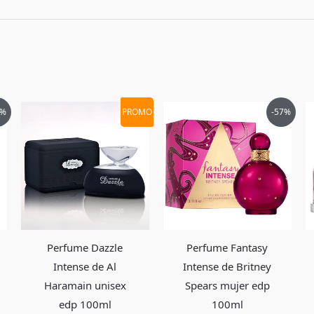
 Bebe Sheer de Bebe mujer edp 100ml”
El
El
El
El
6%
PROMO
-57%
ecio
precio
precio
precio
precio
tual
original
actual
original
actual
era:
es:
era:
es:
17,900.
$495,000.
$194,900.
$340,000.
$144,900
Perfume Dazzle
Perfume Fantasy
Intense de Al
Intense de Britney
Haramain unisex
Spears mujer edp
edp 100ml
100ml