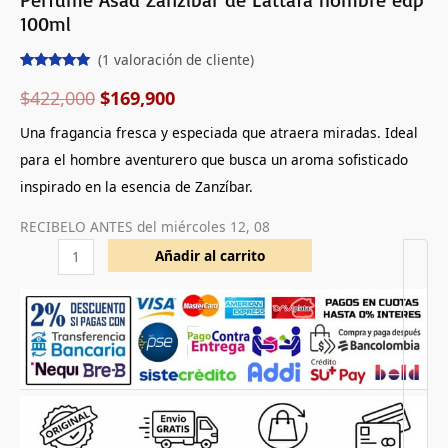
100ml
(
1
valoración de cliente)
Valorado
1
con
5.00
de
$
422,000
$
169,900
5 en base
a
valoración
Una fragancia fresca y especiada que atraera miradas. Ideal
de un
cliente
para el hombre aventurero que busca un aroma sofisticado
inspirado en la esencia de Zanzíbar.
RECIBELO ANTES del
miércoles 12, 08
Añadir al carrito