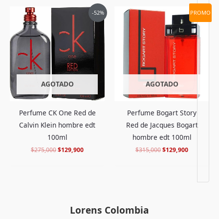
El
El
El
El
-52%
PROMO
precio
precio
precio
precio
original
actual
original
actual
era:
es:
era:
es:
$275,000.
$129,900.
$315,000.
$129,900.
AGOTADO
AGOTADO
Perfume CK One Red de
Perfume Bogart Story
Calvin Klein hombre edt
Red de Jacques Bogart
100ml
hombre edt 100ml
$
275,000
$
129,900
$
315,000
$
129,900
Lorens Colombia