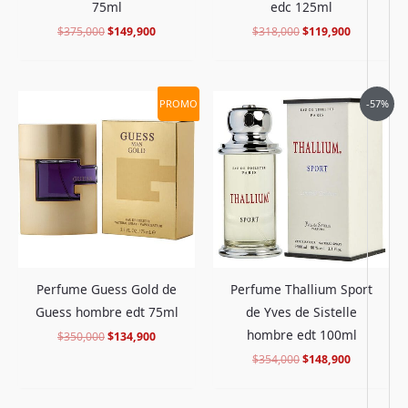
75ml
edc 125ml
$
375,000
$
149,900
$
318,000
$
119,900
El
El
El
El
PROMO
-57%
precio
precio
precio
precio
original
actual
original
actual
era:
es:
era:
es:
$350,000.
$134,900.
$354,000.
$148,900.
Perfume Guess Gold de
Perfume Thallium Sport
Guess hombre edt 75ml
de Yves de Sistelle
hombre edt 100ml
$
350,000
$
134,900
$
354,000
$
148,900