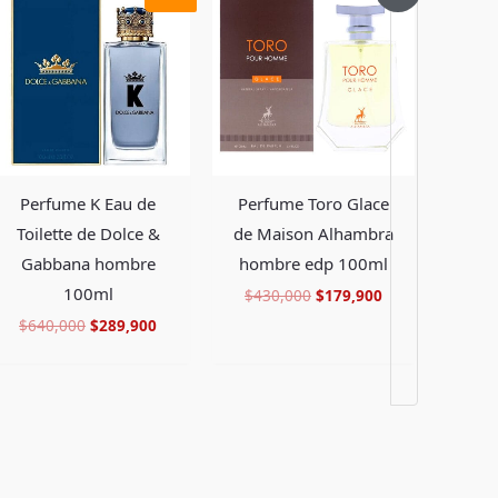
original
actual
original
actual
era:
es:
era:
es:
.
$640,000.
$289,900.
$430,000.
$179,900.
Perfume K Eau de
Perfume Toro Glace
Toilette de Dolce &
de Maison Alhambra
Gabbana hombre
hombre edp 100ml
100ml
$
430,000
$
179,900
$
640,000
$
289,900
Facebook
Instagram
TikTok
Pinterest
X
YouTube