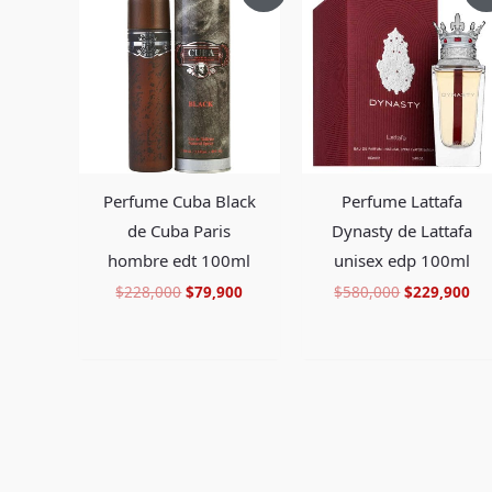
original
actual
original
ac
era:
es:
era:
es:
$228,000.
$79,900.
$580,000.
$2
Perfume Lattafa
Perfume Cuba Black
Dynasty de Lattafa
de Cuba Paris
unisex edp 100ml
hombre edt 100ml
$
580,000
$
229,900
$
228,000
$
79,900