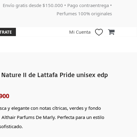
Envío gratis desde $150.000 • Pago contraentrega •
Perfumes 100% originales
Mi Cuenta
TRATE
 Nature II de Lattafa Pride unisex edp
El
o
precio
900
nal
actual
sca y elegante con notas cítricas, verdes y fondo
es:
Althair Parfums De Marly. Perfecta para un estilo
000.
$207,900.
ofisticado.