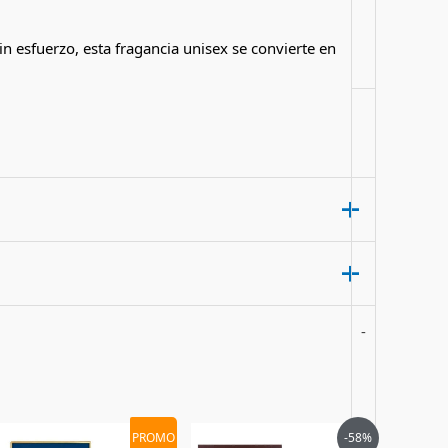
sin esfuerzo, esta fragancia unisex se convierte en
-
l”
El
El
El
El
PROMO
-58%
precio
precio
precio
precio