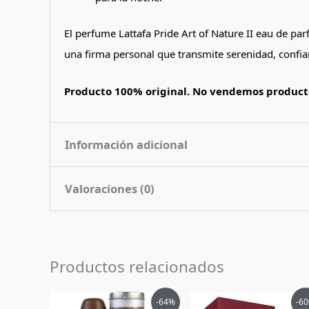
El perfume Lattafa Pride Art of Nature II eau de parf
una firma personal que transmite serenidad, confian
Producto 100% original. No vendemos producto
Información adicional
Valoraciones (0)
Contenido
100 ml
Nota de
Citrico Floral Amaderado
No hay valoraciones aún.
Fragancia
Productos relacionados
Pais de Origen
Emiratos Arabes Unidos
Sé el primero en valorar “Perfume A
Tipo de Perfume
Eau de Parfum (edp)
El
El
El
El
-64%
-6
Debes
acceder
para publicar una valoración.
precio
precio
precio
pr