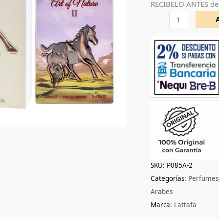
RECIBELO ANTES de
unisex
edp
100ml
cantidad
SKU:
P085A-2
Categorías:
Perfumes
Arabes
Marca:
Lattafa