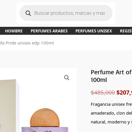
B
ú
s
q
u
e
d
a
HOMBRE
PERFUMES ARABES
PERFUMES UNISEX
REGIS
d
e
p
tafa Pride unisex edp 100ml
r
o
d
u
c
t
o
s
Perfume Art of
Perfume
El
100ml
Art
preci
of
$
485,000
$
207,
Nature
origi
II
Fragancia unisex fre
era:
de
amaderado, clon del 
Lattafa
$485,
natural, moderno y s
Pride