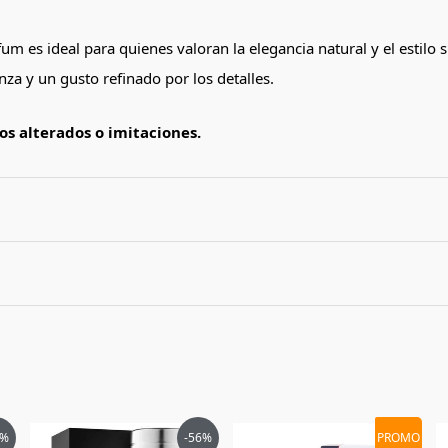
um es ideal para quienes valoran la elegancia natural y el estilo 
za y un gusto refinado por los detalles.
s alterados o imitaciones.
rt of Nature II de Lattafa Pride unisex edp 100m
El
El
El
El
0%
-56%
PROMO
ecio
precio
precio
precio
precio