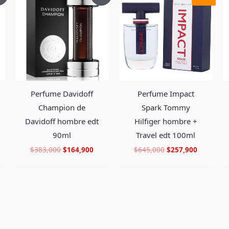
tual
original
actual
original
actual
era:
es:
era:
es:
29,900.
$383,000.
$164,900.
$645,000.
$257,900
Perfume Impact
Perfume Davidoff
Spark Tommy
Champion de
Hilfiger hombre +
Davidoff hombre edt
Travel edt 100ml
90ml
$
645,000
$
257,900
$
383,000
$
164,900