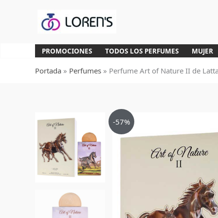
Ir
al
contenido
PROMOCIONES
TODOS LOS PERFUMES
MUJER
Portada
»
Perfumes
»
Perfume Art of Nature II de Lat
-57%