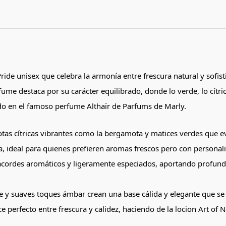
Pride unisex que celebra la armonía entre frescura natural y sof
rfume destaca por su carácter equilibrado, donde lo verde, lo cít
do en el famoso perfume Althaïr de Parfums de Marly.
tas cítricas vibrantes como la bergamota y matices verdes que evo
ia, ideal para quienes prefieren aromas frescos pero con personal
acordes aromáticos y ligeramente especiados, aportando profundi
le y suaves toques ámbar crean una base cálida y elegante que se 
e perfecto entre frescura y calidez, haciendo de la locion Art of N