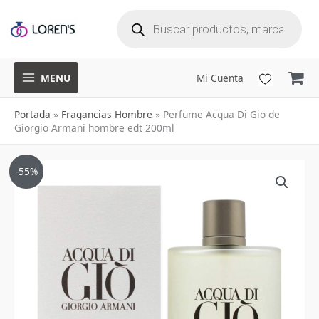
B
Ir
ú
s
q
al
u
e
d
a
contenido
d
e
p
r
o
d
u
MENU
Mi Cuenta
c
t
o
s
Portada
»
Fragancias Hombre
»
Perfume Acqua Di Gio de
Giorgio Armani hombre edt 200ml
El
El
-55%
precio
precio
original
actual
era:
es:
$1,150,000.
$509,900.