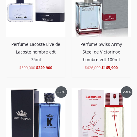
Perfume Lacoste Live de
Perfume Swiss Army
Lacoste hombre edt
Steel de Victorinox
75ml
hombre edt 100ml
$
599,000
$
229,900
$
426,000
$
165,900
El
El
El
El
-53%
-58%
precio
precio
precio
precio
original
actual
original
actual
era:
es:
era:
es:
$760,000.
$349,900.
$345,000.
$143,900.