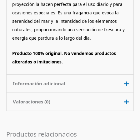
proyección la hacen perfecta para el uso diario y para
ocasiones especiales. Es una fragancia que evoca la
serenidad del mar y la intensidad de los elementos
naturales, proporcionando una sensación de frescura y
energía que perdura a lo largo del día.
Producto 100% original. No vendemos productos
alterados o imitaciones.
Información adicional
Valoraciones (0)
Contenido
200 ml
Nota de
Aromatico Acuatico
No hay valoraciones aún.
Fragancia
Productos relacionados
Pais de Origen
Francia